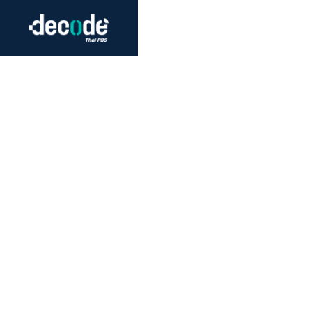
Futurism
Journalism
Crack 
Education
Peace
Sustainability
Workers/Economy
Human Rights