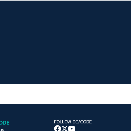
ระยะห่างข้อความ
ปกติ
มาก
มากที่สุด
ปรับสีสำหรับตาบอดสี
ปิด
Protan
Deutan
Tritan
คอนทราสต์สูง
โหมดขาวดำ
ฟอนต์อ่านง่าย
เน้นลิงก์
เน้นกรอบ Focus
CODE
FOLLOW DE/CODE
ซ่อนรูปภาพ
ใคร