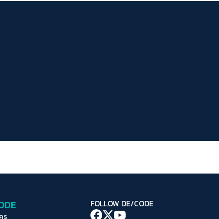
ระยะห่างข้อความ
ปกติ
มาก
มากที่สุด
ปรับสีสำหรับตาบอดสี
ปิด
Protan
Deutan
Tritan
คอนทราสต์สูง
โหมดขาวดำ
ฟอนต์อ่านง่าย
เน้นลิงก์
เน้นกรอบ Focus
CODE
FOLLOW DE/CODE
ซ่อนรูปภาพ
ใคร