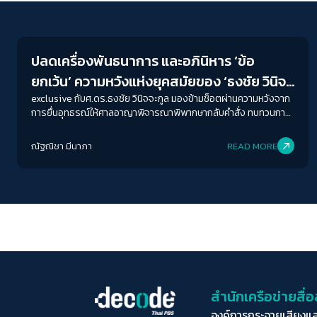
Human Rights
ปลดเครื่องพันธนาการ และอภินิหาร ‘ข้อ
ยกเว้น’ ความหวังแห่งยุคสมัยของ ‘ธงชัย วินิจ
จะกูล’
exclusive กับศ.ดร.ธงชัย วินิจจะกูล มองข้ามช็อตผ่านความหวังจาก
การยื่นอุทธรณ์ให้ศาลอาญาพิจารณาพิพากษากลับคำสั่ง ทบทวนการ
ใช้เครื่องพันธนาการกับผู้ต้องขังให้เป็นตามเจตนารมณ์ของกฎหมาย
ณัฐณิชา มีนาภา
READ MORE
สำนักเครือข่ายสื
องค์การกระจายเสียงแ