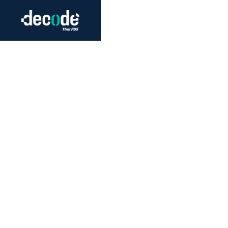
Futurism
Journalism
Crack 
Education
Peace
Sustainability
Workers/Economy
Human Rights