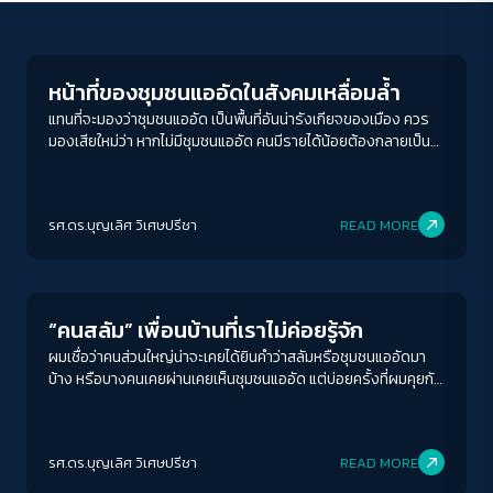
Welfare state
หน้าที่ของชุมชนแออัดในสังคมเหลื่อมล้ำ
แทนที่จะมองว่าชุมชนแออัด เป็นพื้นที่อันน่ารังเกียจของเมือง ควร
มองเสียใหม่ว่า หากไม่มีชุมชนแออัด คนมีรายได้น้อยต้องกลายเป็น
คนไร้บ้านข้างถนน ชีวิตเมืองจะยิ่งไม่น่าดูชมกว่าที่เป็นอยู่ตอนนี้
ACCESS
IBILITY
รศ.ดร.บุญเลิศ วิเศษปรีชา
READ MORE
Welfare state
ขนาดตัวอักษร
A-
A
A+
A++
“คนสลัม” เพื่อนบ้านที่เราไม่ค่อยรู้จัก
ระยะห่างข้อความ
ผมเชื่อว่าคนส่วนใหญ่น่าจะเคยได้ยินคำว่าสลัมหรือชุมชนแออัดมา
บ้าง หรือบางคนเคยผ่านเคยเห็นชุมชนแออัด แต่บ่อยครั้งที่ผมคุยกับ
ปกติ
มาก
มากที่สุด
นักศึกษาในชั้นเรียนซึ่งส่วนใหญ่เป็นลูกหลานชนชั้นกลาง พวกเขาและ
เธอไม่ค่อยเข้าใจนักว่า สลัมหรือชุมชนแออัด ก่อร่างสร้างตัวมาได้
ปรับสีสำหรับตาบอดสี
อย่างไร
รศ.ดร.บุญเลิศ วิเศษปรีชา
READ MORE
ปิด
Protan
Deutan
Tritan