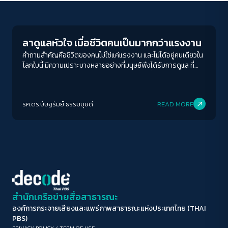
Columnist
ขนาดตัวอักษร
A-
A
A+
A++
ลาดูแลหัวใจ เมื่อชีวิตคนเป็นมากกว่าแรงงาน
ระยะห่างข้อความ
คำถามสำคัญคือชีวิตของคนไม่ใช่แค่แรงงาน และไม่ได้อยู่คนเดียวใน
โลกใบนี้ มีความเปราะบางหลายอย่างที่มนุษย์พึงได้รับการดูแล ที่
ปกติ
มาก
มากที่สุด
ไม่ใช่เพียงแค่แรงงานแต่หมายถึงแง่มุมอื่นที่ไม่เกี่ยวกับงาน ไม่เกี่ยว
กับตัวเอง เราสามารถลาเพื่อยืนยันความเป็นมนุษย์ของเราได้หรือไม่
ปรับสีสำหรับตาบอดสี
รศ.ดร.ษัษฐรัมย์ ธรรมบุษดี
READ MORE
ปิด
Protan
Deutan
Tritan
คอนทราสต์สูง
โหมดขาวดำ
ฟอนต์อ่านง่าย
สำนักเครือข่ายสื่อสาธารณะ
องค์การกระจายเสียงและแพร่ภาพสาธารณะแห่งประเทศไทย (THAI
เน้นลิงก์
PBS)