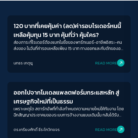
Economy
120 บาทที่เคยคุ้มค่า (ลด)ค่ารอบไรเดอร์หนนี้
เหลือคุ้มทุน 15 บาท คุ้มที่ว่า คุ้มใคร?
ส่องภาระที่ไรเดอร์ต้องแบกในชื่อของพาร์ทเนอร์-อาชีพอิสระ-คน
ส่งของ ในวันที่ค่ารอบเหลือเพียง 15 บาท ทางออกและกับดักของอา
ชีพไรเดอร์แพลตฟอร์ม กับการคำนวณจุดคุ้มทุนของบริษัท
ACCESS
IBILITY
แพลตฟอร์ม คุ้มทุนที่ว่าคือคุ้มทุนลูกค้า ร้านค้า ไรเดอร์ หรือเพียงแค่
นทธร เกตุชู
READ MORE
แพลตฟอร์ม
Columnist
ขนาดตัวอักษร
A-
A
A+
A++
ออกไปจากโมเดลแพลตฟอร์มกระแสหลัก สู่
ระยะห่างข้อความ
เศรษฐกิจใหม่ที่เป็นธรรม
ปกติ
มาก
มากที่สุด
เพราะเหตุใด สตาร์ทอัพที่กำลังกำหนดความหมายใหม่ให้กับงาน โดย
ฉีกสัญญาประชาคมของระบบการจ้างงานแบบเดิมนั้น กลับได้รับคำ
ยกย่องจากสังคมและได้รับการสนับสนุนจากนักลงทุน จนทำให้
ปรับสีสำหรับตาบอดสี
คุณสมบัติของ “ดิสรัปชั่น” กลายเป็นเกณฑ์ของสตาร์ทอัพที่ดี อาจ
ดร.เกรียงศักดิ์ ธีระโกวิทขจร
READ MORE
ปิด
Protan
Deutan
Tritan
เป็นเพราะ “ดิสรัปชั่น” ที่เกิดขึ้นนั้น ยังดิสรัปไม่พอ