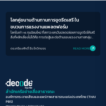
Economy
ขนาดตัวอักษร
A-
A
A+
A++
โลกคู่ขนานต้านทานการขูดรีดเสรี ใน
ระยะห่างข้อความ
ขบวนการแรงงานแพลตฟอร์ม
ปกติ
มาก
มากที่สุด
โลกใบเก่า vs ทุนนิยมใหม่ ที่สภาวะยกเว้นปลดปล่อยการขูดรีดให้เสรี
สิ่งที่หลีกเลี่ยงไม่ได้คือ การต่อสู้และต่อต้านของแรงงานทาสกลุ่ม
ใหม่ทั่วโลก
ปรับสีสำหรับตาบอดสี
ดร.เกรียงศักดิ์ ธีระโกวิทขจร
READ MORE
ปิด
Protan
Deutan
Tritan
คอนทราสต์สูง
โหมดขาวดำ
ฟอนต์อ่านง่าย
สำนักเครือข่ายสื่อสาธารณะ
องค์การกระจายเสียงและแพร่ภาพสาธารณะแห่งประเทศไทย (THAI
เน้นลิงก์
PBS)