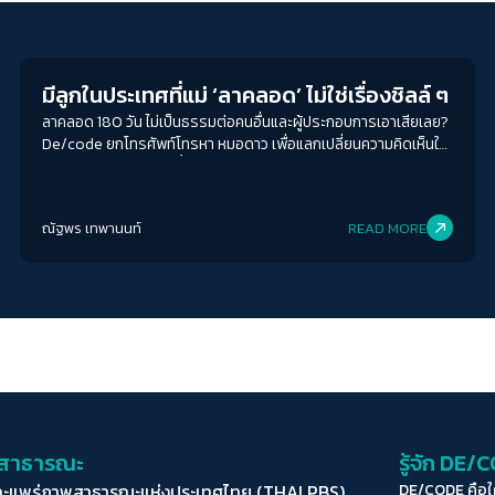
Economy
มีลูกในประเทศที่แม่ ‘ลาคลอด’ ไม่ใช่เรื่องชิลล์ ๆ
ลาคลอด 180 วัน ไม่เป็นธรรมต่อคนอื่นและผู้ประกอบการเอาเสียเลย?
De/code ยกโทรศัพท์โทรหา หมอดาว เพื่อแลกเปลี่ยนความคิดเห็นใน
ประเด็นสิทธิลาคลอดที่ย้ำเตือนว่า ขณะที่สังคมหันมาถกเถียงกันเองนั้น
ก็ได้เปิดช่องให้ระบบที่มีอำนาจอย่างรัฐ ทุนนิยม และปิตาธิปไตยลอยตัว
เหนือปัญหาที่ตนก่อเสมอมา
ณัฐพร เทพานนท์
READ MORE
่อสาธารณะ
รู้จัก DE/
ละแพร่ภาพสาธารณะแห่งประเทศไทย (THAI PBS)
DE/CODE คือ