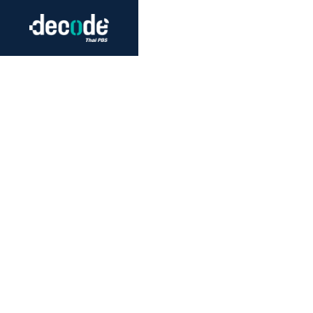
Futurism
Journalism
Crack 
Education
Peace
Sustainability
Workers/Economy
Human Rights