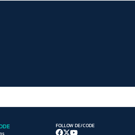
ระยะห่างข้อความ
ปกติ
มาก
มากที่สุด
ปรับสีสำหรับตาบอดสี
ปิด
Protan
Deutan
Tritan
คอนทราสต์สูง
โหมดขาวดำ
ฟอนต์อ่านง่าย
เน้นลิงก์
เน้นกรอบ Focus
CODE
FOLLOW DE/CODE
ซ่อนรูปภาพ
ใคร