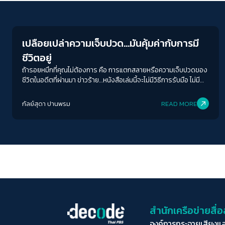
Columnist
เปลือยเปล่าความเจ็บปวด…มันคุ้มค่ากับการมี
ชีวิตอยู่
ถ้ารอยหมึกที่คุณไม่ต้องการ คือ การแตกสลายหรือความเจ็บปวดของ
ชีวิตในอดีตที่ผ่านมา ข่าวร้าย…หนังสือเล่มนี้จะไม่มีวิธีการรับมือ ไม่มี
ทางออก ไม่มีการแก้ไขหรือแม้แต่การก้าวข้าม หากแต่จะอนุญาตให้คุณ
ได้ “รู้สึก” และเข้าใจกับรอย ๆ นั้นในความหมายใหม่ได้ลึกซึ้งมากขึ้น
กัลย์สุดา ปานพรม
READ MORE
สำนักเครือข่ายสื
องค์การกระจายเสียงแ