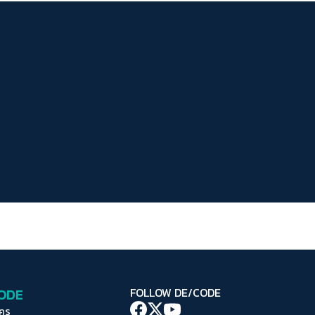
ระยะห่างข้อความ
ปกติ
มาก
มากที่สุด
ปรับสีสำหรับตาบอดสี
ปิด
Protan
Deutan
Tritan
คอนทราสต์สูง
โหมดขาวดำ
ฟอนต์อ่านง่าย
เน้นลิงก์
เน้นกรอบ Focus
CODE
FOLLOW DE/CODE
ซ่อนรูปภาพ
ใคร