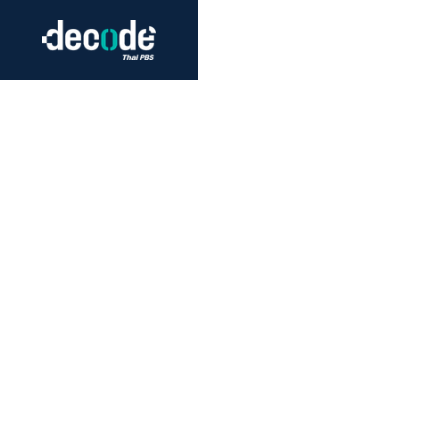
Futurism
Journalism
Crack 
Education
Peace
Sustainability
Workers/Economy
Human Rights