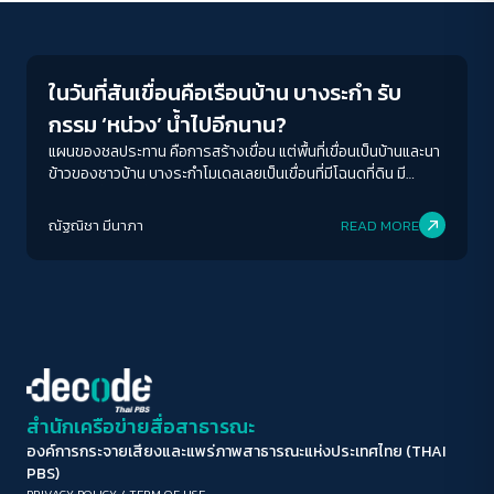
Environment
ขนาดตัวอักษร
A-
A
A+
A++
ในวันที่สันเขื่อนคือเรือนบ้าน บางระกำ รับ
ระยะห่างข้อความ
กรรม ‘หน่วง’ น้ำไปอีกนาน?
ปกติ
มาก
มากที่สุด
แผนของชลประทาน คือการสร้างเขื่อน แต่พื้นที่เขื่อนเป็นบ้านและนา
ข้าวของชาวบ้าน บางระกำโมเดลเลยเป็นเขื่อนที่มีโฉนดที่ดิน มี
เจ้าของที่อยู่ในเขื่อนนี้ด้วย
ปรับสีสำหรับตาบอดสี
ณัฐณิชา มีนาภา
READ MORE
ปิด
Protan
Deutan
Tritan
คอนทราสต์สูง
โหมดขาวดำ
ฟอนต์อ่านง่าย
สำนักเครือข่ายสื่อสาธารณะ
องค์การกระจายเสียงและแพร่ภาพสาธารณะแห่งประเทศไทย (THAI
เน้นลิงก์
PBS)