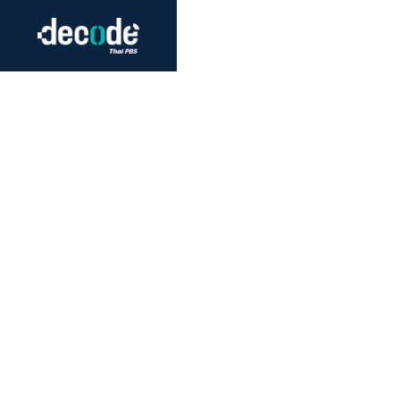
Futurism
Journalism
Crack 
Education
Peace
Sustainability
Workers/Economy
Human Rights