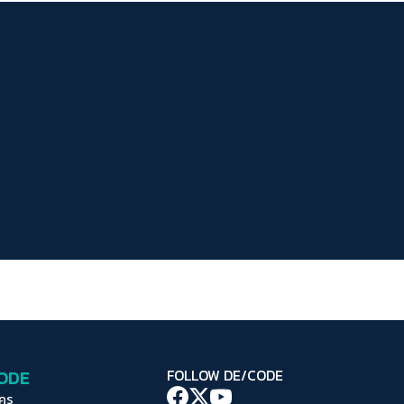
ระยะห่างข้อความ
ปกติ
มาก
มากที่สุด
ปรับสีสำหรับตาบอดสี
ปิด
Protan
Deutan
Tritan
คอนทราสต์สูง
โหมดขาวดำ
ฟอนต์อ่านง่าย
เน้นลิงก์
เน้นกรอบ Focus
CODE
FOLLOW DE/CODE
ซ่อนรูปภาพ
ใคร