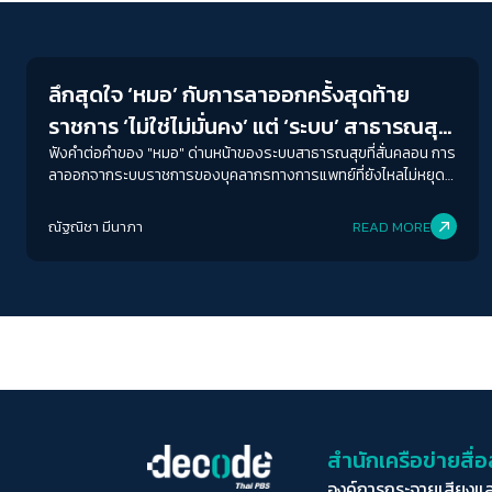
Human & Society
ลึกสุดใจ ‘หมอ’ กับการลาออกครั้งสุดท้าย
ราชการ ‘ไม่ใช่ไม่มั่นคง’ แต่ ‘ระบบ’ สาธารณสุข
ต่างหากที่ ‘สั่นคลอน’
ฟังคำต่อคำของ "หมอ" ด่านหน้าของระบบสาธารณสุขที่สั่นคลอน การ
ลาออกจากระบบราชการของบุคลากรทางการแพทย์ที่ยังไหลไม่หยุด
ไม่ใช่เพราะ "ไม่มั่นคง" แต่ลึกไปกว่านั้นคือปัญหาเชิงระบบที่แท้จริงแล้ว
แก้ไขได้ เพียงแต่ "ต้องยอมรับว่ามีปัญหาอยู่จริง" จึงจะแก้ปัญหาได้
ณัฐณิชา มีนาภา
READ MORE
ถูกจุด
สำนักเครือข่ายสื
องค์การกระจายเสียงแ