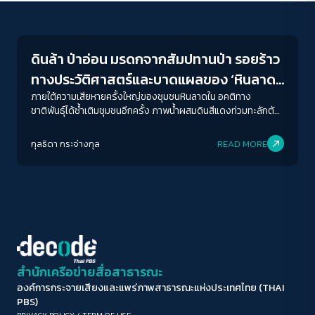
Environment
ขนาดตัวอักษร
A-
A
A+
A++
ดินล้า ป่าอ่อน มรดกจากสัมปทานป่า รอยร้าว
ระยะห่างข้อความ
ทางประวัติศาสตร์และบาดแผลของ ‘หินลาด
ปกติ
มาก
มากที่สุด
ใน’
ภายใต้ความเสียหายครั้งใหญ่ของชุมชนหินลาดใน อคติทาง
ชาติพันธุ์ได้ซ้ำเติมชุมชนอีกครั้ง ภาพน้ำผสมดินสีแดงท่วมทะลักตัด
กลางชุมชนหินลาดใน พร้อมกับ รถยนต์ ผู้คน ที่ไหลไปพร้อมกับ
ปรับสีสำหรับตาบอดสี
สายน้ำสีดินแดงข้นคลั่กด้วยความแรงและเร็ว
กุลธิดา กระจ่างกุล
READ MORE
ปิด
Protan
Deutan
Tritan
คอนทราสต์สูง
โหมดขาวดำ
ฟอนต์อ่านง่าย
สำนักเครือข่ายสื่อสาธารณะ
องค์การกระจายเสียงและแพร่ภาพสาธารณะแห่งประเทศไทย (THAI
เน้นลิงก์
PBS)