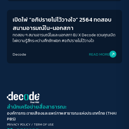
โครงสร้างสังคมที่เหลื่อมล้ำและต้องเกาะเกี่ยวระบบอุปถัมภ์
ขนาดตัวอักษร
A-
A
A+
A++
เปิดไพ่ “อภิปรายไม่ไว้วางใจ” 2564 ทดสอบ
ระยะห่างข้อความ
สนามอารมณ์ใน-นอกสภา
ปกติ
มาก
มากที่สุด
ทดสอบ ๆ สนามอารมณ์ในและนอกสภา BJ X Decode ชวนคุณเปิด
ไพ่ความรู้สึกระหว่างศึกซักฟอก #อภิปรายไม่ไว้วางใจ
ปรับสีสำหรับตาบอดสี
Decode
READ MORE
ปิด
Protan
Deutan
Tritan
คอนทราสต์สูง
โหมดขาวดำ
ฟอนต์อ่านง่าย
สำนักเครือข่ายสื่อสาธารณะ
องค์การกระจายเสียงและแพร่ภาพสาธารณะแห่งประเทศไทย (THAI
เน้นลิงก์
PBS)
PRIVACY POLICY
/
TERM OF USE