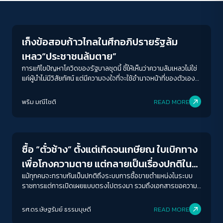
Crack Politics
เก็งข้อสอบก้าวไกลในศึกอภิปรายรัฐล้ม
เหลว“ประชาชนล้มตาย”
การแก้ไขปัญหาโควิดของรัฐบาลชุดนี้ ชี้ให้เห็นว่าความล้มเหลวไม่ใช่
แค่ผู้นำไม่มีวิสัยทัศน์ แต่มีความจงใจที่จะใช้อำนาจหน้าที่ของตัวเอง
เพื่อเอื้อผลประโยชน์บางอย่าง และผิดพลาดจนนำมาสู่สถานการณ์ที่
ประชาชนล้มตาย
พริม มณีโชติ
READ MORE
Columnist
ซื้อ “ตั๋วช้าง” ตั้งแต่เกิดจนเกษียณ ใบเบิกทาง
เพื่อโกงความตาย แต่กลายเป็นเรื่องปกติใน
ชีวิตที่ไร้รัฐสวัสดิการ
แม้ทุกคนจะทราบกันเป็นปกติถึงระบบการซื้อขายตำแหน่งในระบบ
ราชการแต่การเปิดเผยแบบตรงไปตรงมา รวมถึงเอกสารขอความ
อนุเคราะห์อย่างเป็นทางการกลายเป็นสิ่งที่ชวนตั้งคำถามว่าในสังคม
ACCESS
IBILITY
ไทยเราสามารถยอมรับว่า “ตั๋ว” เป็นสิ่งปกติได้มากน้อยแค่ไหน หรือ
รศ.ดร.ษัษฐรัมย์ ธรรมบุษดี
READ MORE
จริง ๆ เราทุกคนล้วนเคยใช้ “ตั๋วช้าง” ในรูปแบบที่แตกต่างกันใน
Crack Politics