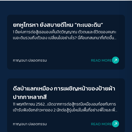
Conflict Resolution
ยกหูโทรหา ยังสบายดีไหม “กะเบอะดิน”
1 ปีแห่งการต่อสู้เธอมองเห็นจิตวิญญาณ ตัวตนและชีวิตของคนกะ
เบอะดินรวมถึงตัวเอง เปลี่ยนไปอย่างไร? นี่คือบทสนทนาที่เกิดขึ้น
จากใจกลางเมืองถึงหุบเขาในกะเบอะดิน
ACCESS
IBILITY
กาญจนา ปลอดกรรม
READ MORE
Conflict Resolution
ขนาดตัวอักษร
A-
A
A+
A++
ดีลป่าแลกเหมือง การเผชิญหน้าของป้ายผ้า
ระยะห่างข้อความ
ปากกาหลากสี
ปกติ
มาก
มากที่สุด
11 พฤศจิกายน 2562...เปิดฉากการต่อสู้กรณีเหมืองอมก๋อยกับการ
เข้ารับฟังข้อกล่าวหาของ 2 นักต่อสู้รุ่นใหม่ในพื้นที่อย่างพี่โจและพี่
เบิ้ม ณ สถานีตำรวจอำเภออมก๋อย พร้อมกำลังใจจากพี่น้องแนว
ปรับสีสำหรับตาบอดสี
ร่วมอีกหลายสิบชีวิต
กาญจนา ปลอดกรรม
READ MORE
ปิด
Protan
Deutan
Tritan