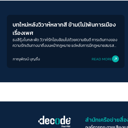
Gender & Sexuality
บทใหม่หลังวิวาห์หลากสี ข้าม(ไม่)พ้นการเมือง
เรื่องเพศ
ธงสีรุ้งโบกสะพัด วิวาห์รักโอบล้อมไปด้วยความยินดี การเดินทางของ
ความรักเดินทางมาถึงบนหน้ากฎหมาย แต่หลังการมีกฎหมายสมรส
เท่าเทียม เรามีอะไรต้องทำอีกบ้าง?
ภาณุพัฒน์ บุญรื่น
READ MORE
สำนักเครือข่ายสื
องค์การกระจายเสียงแ