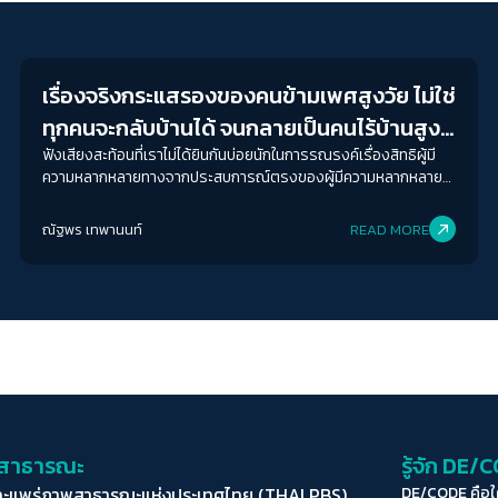
Gender & Sexuality
เรื่องจริงกระแสรองของคนข้ามเพศสูงวัย ไม่ใช่
ทุกคนจะกลับบ้านได้ จนกลายเป็นคนไร้บ้านสูง
วัยในที่สุด
ฟังเสียงสะท้อนที่เราไม่ได้ยินกันบ่อยนักในการรณรงค์เรื่องสิทธิผู้มี
ความหลากหลายทางจากประสบการณ์ตรงของผู้มีความหลากหลาย
ทางเพศที่มีอัตลักษณ์ทับซ้อนอย่างการเป็นผู้สูงอายุที่อาศัยอยู่ชนบท
ของ พี่หล้า ธนิชา ธนะสาร อดีตผู้ใหญ่บ้านที่นิยามตัวเองว่าเป็นทอม
ณัฐพร เทพานนท์
READ MORE
และ พี่ขวัญ สุขวัญ กองดี สาวประเภทสอง จากมูลนิธิซิสเตอร์
่อสาธารณะ
รู้จัก DE/
ละแพร่ภาพสาธารณะแห่งประเทศไทย (THAI PBS)
DE/CODE คือ