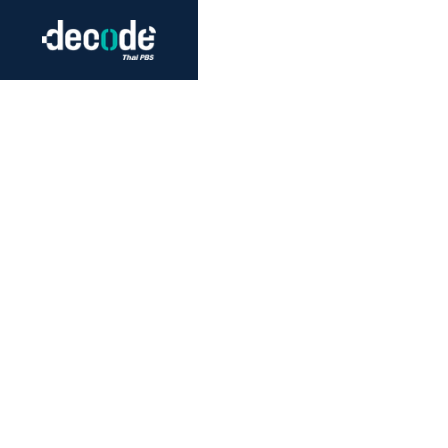
Futurism
Journalism
Crack 
Education
Peace
Sustainability
Workers/Economy
Human Rights