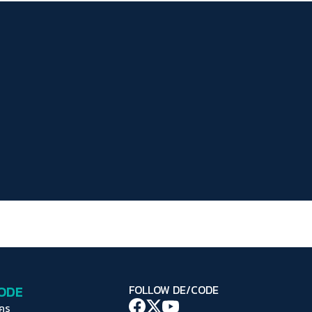
ระยะห่างข้อความ
ปกติ
มาก
มากที่สุด
ปรับสีสำหรับตาบอดสี
ปิด
Protan
Deutan
Tritan
คอนทราสต์สูง
โหมดขาวดำ
ฟอนต์อ่านง่าย
เน้นลิงก์
เน้นกรอบ Focus
CODE
FOLLOW DE/CODE
ซ่อนรูปภาพ
ใคร