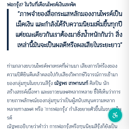
ฟอกรุ้ง? ในวันที่เดือนไพรด์เงินสะพัด
“ภาพจำของสื่อกระแสหลักมองงานไพรด์เป็น
คอนทราสต์สูง
เม็ดเงิน และกำลังได้รับความนิยมเพิ่มขึ้นทุกปี
โหมดขาวดำ
แต่ขณะเดียวกันเราต้องมาชั่งน้ำหนักกันว่า สิ่ง
ฟอนต์อ่านง่าย
เหล่านี้มันจะเป็นผลดีหรือผลเสียในระยะยาว”
เน้นลิงก์
ท่ามกลางขบวนไพรด์พาเหรดที่ผ่านมา เสียงการโห่ร้องของ
เน้นกรอบ Focus
ความปิติยินดีเคล้าคลอไปกับเสียงวิพากษ์วิจารณ์การเข้ามา
ของกลุ่มทุนในขบวนสีรุ้ง
ณัฐพร เทพานนท์
ศิลปิน นัก
ซ่อนรูปภาพ
สร้างสรรค์เนื้อหา และเยาวชนเพศหลากหลาย ชี้ให้เห็นว่าการ
ลดการเคลื่อนไหว
ขายภาพลักษณ์ของกลุ่มทุนว่าเป็นผู้สนับสนุนความหลาก
หลายทางเพศ หรือ ‘การฟอกรุ้ง’ กำลังขยายตัวขึ้นในขบวนไพ
รด์
ณัฐพรอธิบายว่าคำว่า การฟอกรุ้งหรือทุนนิยมสีรุ้งก็ยังเป็น