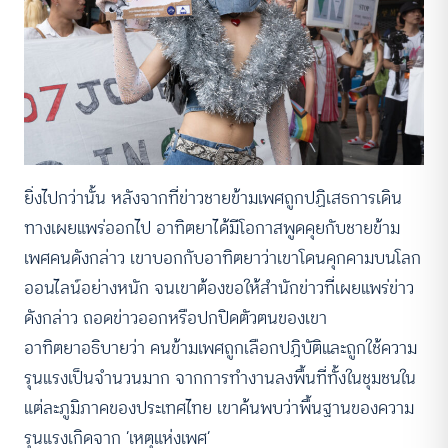
ยิ่งไปกว่านั้น หลังจากที่ข่าวชายข้ามเพศถูกปฏิเสธการเดิน
ทางเผยแพร่ออกไป อาทิตยาได้มีโอกาสพูดคุยกับชายข้าม
เพศคนดังกล่าว เขาบอกกับอาทิตยาว่าเขาโดนคุกคามบนโลก
ออนไลน์อย่างหนัก จนเขาต้องขอให้สำนักข่าวที่เผยแพร่ข่าว
ดังกล่าว ถอดข่าวออกหรือปกปิดตัวตนของเขา
อาทิตยาอธิบายว่า คนข้ามเพศถูกเลือกปฎิบัติและถูกใช้ความ
รุนแรงเป็นจำนวนมาก จากการทำงานลงพื้นที่ทั้งในชุมชนใน
แต่ละภูมิภาคของประเทศไทย เขาค้นพบว่าพื้นฐานของความ
รุนแรงเกิดจาก ‘เหตุแห่งเพศ’