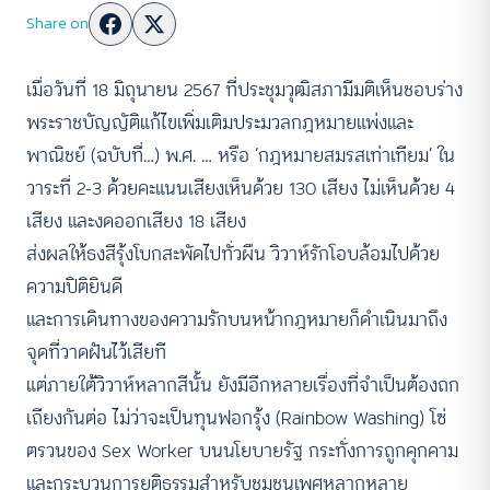
Share on
เมื่อวันที่ 18 มิถุนายน 2567 ที่ประชุมวุฒิสภามีมติเห็นชอบร่าง
พระราชบัญญัติแก้ไขเพิ่มเติมประมวลกฎหมายแพ่งและ
พาณิชย์ (ฉบับที่…) พ.ศ. … หรือ ‘กฎหมายสมรสเท่าเทียม’ ใน
วาระที่ 2-3 ด้วยคะแนนเสียงเห็นด้วย 130 เสียง ไม่เห็นด้วย 4
เสียง และงดออกเสียง 18 เสียง
ส่งผลให้ธงสีรุ้งโบกสะพัดไปทั่วผืน วิวาห์รักโอบล้อมไปด้วย
ความปิติยินดี
และการเดินทางของความรักบนหน้ากฎหมายก็ดำเนินมาถึง
จุดที่วาดฝันไว้เสียที
แต่ภายใต้วิวาห์หลากสีนั้น ยังมีอีกหลายเรื่องที่จำเป็นต้องถก
เถียงกันต่อ ไม่ว่าจะเป็นทุนฟอกรุ้ง (Rainbow Washing) โซ่
ตรวนของ Sex Worker บนนโยบายรัฐ กระทั่งการถูกคุกคาม
และกระบวนการยุติธรรมสำหรับชุมชนเพศหลากหลาย