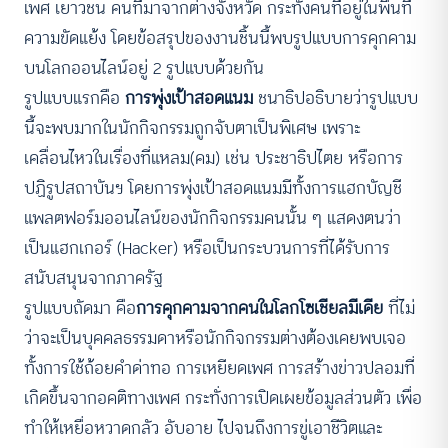
เพศ เยาวชน คนที่มาจากต่างจังหวัด กระทั่งคนที่อยู่ในพื้นที่
ความขัดแย้ง โดยข้อสรุปของงานชิ้นนี้พบรูปแบบการคุกคาม
บนโลกออนไลน์อยู่ 2 รูปแบบด้วยกัน
รูปแบบแรกคือ
การพุ่งเป้าสอดแนม
ชนาธิปอธิบายว่ารูปแบบ
นี้จะพบมากในนักกิจกรรมถูกจับตาเป็นพิเศษ เพราะ
เคลื่อนไหวในเรื่องที่แหลม(คม) เช่น ประชาธิปไตย หรือการ
ปฏิรูปสถาบันฯ โดยการพุ่งเป้าสอดแนมมีทั้งการแฮกบัญชี
แพลตฟอร์มออนไลน์ของนักกิจกรรมคนนั้น ๆ แสดงตนว่า
เป็นแฮกเกอร์ (Hacker) หรือเป็นกระบวนการที่ได้รับการ
สนับสนุนจากภาครัฐ
รูปแบบถัดมา คือ
การคุกคามจากคนในโลกโซเชียลมีเดีย
ที่ไม่
ว่าจะเป็นบุคคลธรรมดาหรือนักกิจกรรมต่างต้องเคยพบเจอ
ทั้งการใช้ถ้อยคำด่าทอ การเหยียดเพศ การสร้างข่าวปลอมที่
เกิดขึ้นจากอคติทางเพศ กระทั่งการเปิดเผยข้อมูลส่วนตัว เพื่อ
ทำให้เหยื่อหวาดกลัว อับอาย ไปจนถึงการขู่เอาชีวิตและ