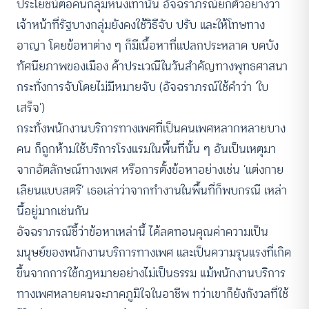
ประโยชน์ต่อคนกลุ่มหนึ่งเท่านั้น อัจฉราภรณ์ยกตัวอย่างว่า
เจ้าหน้าที่รัฐบางกลุ่มยังคงใช้วิธีจับ ปรับ และให้โทษทาง
อาญา โดยข้อหาต่าง ๆ ก็มีเนื้อหาที่แปลกประหลาด บดบัง
ทัศนียภาพของเมือง ค้าประเวณีในวันสำคัญทางพุทธศาสนา
กระทั่งการจับโดยไม่มีหมายจับ (อัจฉราภรณ์ใช้คำว่า ‘ใบ
เสร็จ’)
กระทั่งพนักงานบริการทางเพศที่เป็นคนเพศหลากหลายบาง
คน ก็ถูกห้ามใช้บริการโรงแรมในพื้นที่นั้น ๆ อันเป็นเหตุมา
จากอัตลักษณ์ทางเพศ หรือการตั้งข้อหาอย่างเช่น ‘แต่งกาย
เลียนแบบสตรี’ เธอเล่าว่าจากทำงานในพื้นที่ก็พบกรณี เหล่า
นี้อยู่มากเช่นกัน
อัจฉราภรณ์ชี้ว่าข้อหาเหล่านี้ ได้ลดทอนคุณค่าความเป็น
มนุษย์ของพนักงานบริการทางเพศ และเป็นความรุนแรงที่เกิด
ขึ้นจากการใช้กฎหมายอย่างไม่เป็นธรรม แม้พนักงานบริการ
ทางเพศหลายคนจะภาคภูมิใจในอาชีพ ทว่าเขาก็ยังกังวลที่ใช้