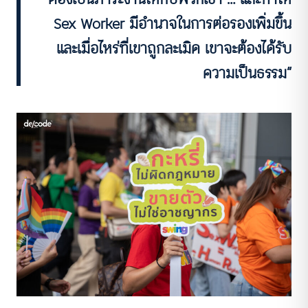
Sex Worker มีอำนาจในการต่อรองเพิ่มขึ้น
และเมื่อไหร่ที่เขาถูกละเมิด เขาจะต้องได้รับ
ความเป็นธรรม”
ACCESS
IBILITY
ขนาดตัวอักษร
A-
A
A+
A++
ระยะห่างข้อความ
ปกติ
มาก
มากที่สุด
ปรับสีสำหรับตาบอดสี
ปิด
Protan
Deutan
Tritan