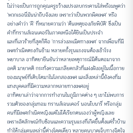
ไม่ว่าจะเป็นการถูกคุณครูขว้างแปรงลบกระดานใส่พร้อมพูดว่า
‘พวกเธอนี่มันน่าถีบจังเลย เพราะว่าเป็นพวกผิดเพศ’ หรือ
อย่างคำว่า ‘คึ’ ที่หมายความว่า ‘ต้นเหตุของภัยพิบัติ’ ซึ่งเป็น
คำที่ทรานส์เจนเดอร์ในภาคเหนือได้ยินเป็นประจำ
และที่เลวร้ายที่สุดก็คือ ‘การล่วงละเมิดทางเพศ’ จากเพื่อนที่มี
เพศกำเนิดตรงกันข้าม หลายครั้งรุนแรงจนต้องเข้าโรง
พยาบาล อาทิตยายืนยันว่าหลายเหตุการณ์มีต้นตอมาจาก
อคติ มายาคติ กระทั่งความเกลียดกลัวที่แฝงฝังอยู่ในเนื้อกาย
ของมนุษย์ที่เติบโตมาในโลกสองเพศ และสิ่งเหล่านี้ยังคงทิ่ม
แทงบุคคลที่มีความหลากหลายทางเพศอยู่
อาทิตยาเล่าว่าจากการทำงานในภูมิภาคต่าง ๆ เขาไม่พบการ
รวมตัวของกลุ่มทอม ทรานส์เจนเดอร์ นอนไบนารี่ หรือกลุ่ม
คนที่มีเพศกำเนิดหญิงแต่ไม่ได้เรียกตนเองว่าผู้หญิงเลย
เพราะอัตลักษณ์ทับซ้อนและความรุนแรงที่เกิดขึ้นตั้งแต่รั้วบ้าน
ทำให้กลุ่มคนเหล่านี้ต่างโดดเดี่ยว หลายคนบาดเจ็บทางจิตใจ