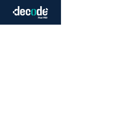
Futurism
Journalism
Crack 
Education
Peace
Sustainability
Workers/Economy
Human Rights