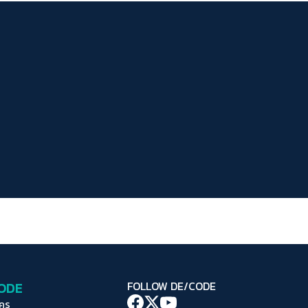
ระยะห่างข้อความ
ปกติ
มาก
มากที่สุด
ปรับสีสำหรับตาบอดสี
ปิด
Protan
Deutan
Tritan
คอนทราสต์สูง
โหมดขาวดำ
ฟอนต์อ่านง่าย
เน้นลิงก์
เน้นกรอบ Focus
CODE
FOLLOW DE/CODE
ซ่อนรูปภาพ
ใคร