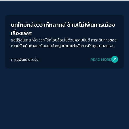
Gender & Sexuality
บทใหม่หลังวิวาห์หลากสี ข้าม(ไม่)พ้นการเมือง
เรื่องเพศ
ธงสีรุ้งโบกสะพัด วิวาห์รักโอบล้อมไปด้วยความยินดี การเดินทางของ
ความรักเดินทางมาถึงบนหน้ากฎหมาย แต่หลังการมีกฎหมายสมรส
เท่าเทียม เรามีอะไรต้องทำอีกบ้าง?
ภาณุพัฒน์ บุญรื่น
READ MORE