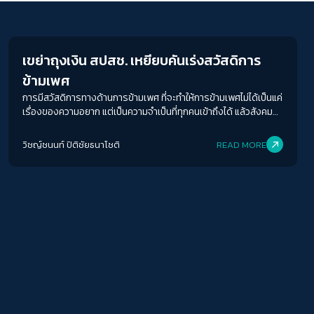
Gender & Sexuality
ACCESS
IBILITY
ขนาดตัวอักษร
เขย่าถุงเงิน สปสช. เหยียบคันเร่งสวัสดิการ
ข้ามเพศ
A-
A
A+
A++
การมีสวัสดิการทางด้านการข้ามเพศ ที่จะทำให้การข้ามเพศไม่ได้เป็นแค่
ระยะห่างข้อความ
เรื่องของความอยาก แต่เป็นความจำเป็นที่ทุกคนเข้าถึงได้ แล้วสังคมก็
จำเป็นต้องเข้าใจและลดความอคติจากเรื่องเพศให้ลดลงด้วย เพราะ
ปกติ
มาก
มากที่สุด
คนข้ามเพศไม่ได้อยากได้มากกว่าคนอื่น พวกเขาแค่อยากให้สังคมเหล่า
วิชญ์ช​นนท์​ ปิติ​ชัย​ธ​นา​โชติ​
READ MORE
นั้นโอบรับถึงความแตกต่างและการสนับสนุนสวัสดิการเรื่องการข้าม
ปรับสีสำหรับตาบอดสี
เพศที่มีความจำเป็นต่อคนข้ามเพศหรือคนที่อาจจะตัดสินใจเป็นคนข้าม
เพศในอนาคต
ปิด
Protan
Deutan
Tritan
คอนทราสต์สูง
โหมดขาวดำ
ฟอนต์อ่านง่าย