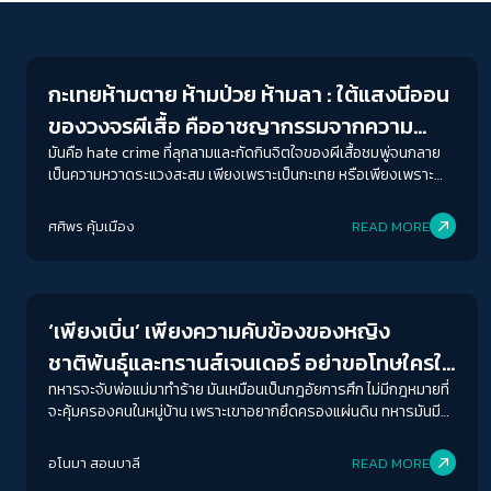
Gender & Sexuality
กะเทยห้ามตาย ห้ามป่วย ห้ามลา : ใต้แสงนีออน
ของวงจรผีเสื้อ คืออาชญากรรมจากความ
เกลียดชัง Sex Worker
มันคือ hate crime ที่ลุกลามและกัดกินจิตใจของผีเสื้อชมพู่จนกลาย
เป็นความหวาดระแวงสะสม เพียงเพราะเป็นกะเทย หรือเพียงเพราะ
ทำงานขายบริการทางเพศ
ศศิพร คุ้มเมือง
READ MORE
Gender & Sexuality
‘เพียงเบิ่น’ เพียงความคับข้องของหญิง
ชาติพันธุ์และทรานส์เจนเดอร์ อย่าขอโทษใครใน
การ “มีอยู่”ของเรา
ทหารจะจับพ่อแม่มาทำร้าย มันเหมือนเป็นกฎอัยการศึก ไม่มีกฎหมายที่
จะคุ้มครองคนในหมู่บ้าน เพราะเขาอยากยึดครองแผ่นดิน ทหารมันมี
หลายกลุ่ม คนในหมู่บ้านเล็ก ๆ ยิ่งอันตรายมาก ยิ่งเป็นผู้หญิงยิ่ง
อันตราย
อโนมา สอนบาลี
READ MORE