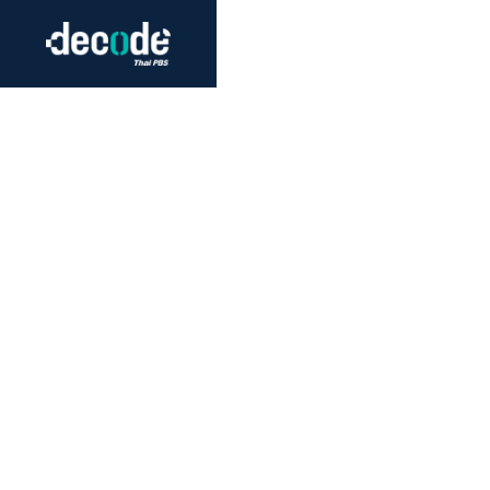
Futurism
Journalism
Crack 
Education
Peace
Sustainability
Workers/Economy
Human Rights