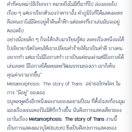
คำที่คนพม่าใช้เรียกเรา หมายถึงไม่มีที่มาที่ไป ล่องลอยไป
เรื่อย ๆ แต่เราเรียกตัวเองว่าดาราอั้ง คำภูมิใจที่ได้แสดงละคร
คือคนเราไม่มีใครอยู่ค้ำดินค้ำฟ้า แต่ละครที่เราเล่นมันจะอยู่
ตลอดไป
อย่างน้อยเด็ก ๆ ก็จะได้กลับมาเรียนรู้ต่อ ละครเรื่องหนึ่งจะได้
ไปเยียวยาจิตใจคนให้เขาเปลี่ยนคำร้ายให้มาเป็นคำดี บางคน
อยากทำ แต่เขาไม่มีโอกาสทำ เราเป็นแค่ชนเผ่าแต่มีโอกาสได้
เล่นละคร มีโอกาสได้เผยแพร่วัฒนธรรมของเรา เขาก็เห็น
คุณค่าเรามากขึ้น”
Metamorphosis: The story of Trans อย่าขอโทษใคร ใน
การ “มีอยู่” ของเธอ
ธนุพลพูดถึงอีกหนึ่งผลงานของมะขามป้อม ที่ตั้งใจสะท้อนมุม
มองเรื่องเจนเดอร์ในมิติที่กว้างขึ้น นั่นคือการแสดงเดี่ยวของ
เขาในเรื่อง
Metamorphosis: The story of Trans
งานนี้
เป็นการแสดงแนวบุโต(Butoh) ซึ่งเป็นศิลปะการแสดงของ