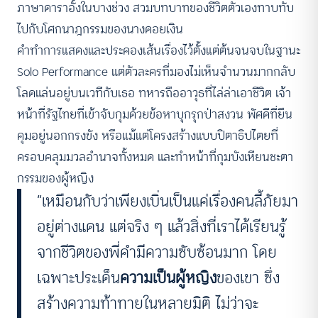
ภาษาดาราอั้งในบางช่วง สวมบทบาทของชีวิตตัวเองทาบทับ
ไปกับโศกนาฎกรรมของนางดอยเงิน
คำทำการแสดงและประคองเส้นเรื่องไว้ตั้งแต่ต้นจนจบในฐานะ
Solo Performance แต่ตัวละครที่มองไม่เห็นจำนวนมากกลับ
โลดแล่นอยู่บนเวทีกับเธอ ทหารถืออาวุธที่ไล่ล่าเอาชีวิต เจ้า
หน้าที่รัฐไทยที่เข้าจับกุมด้วยข้อหาบุกรุกป่าสงวน พัศดีที่ยืน
คุมอยู่นอกกรงขัง หรือแม้แต่โครงสร้างแบบปิตาธิปไตยที่
ครอบคลุมมวลอำนาจทั้งหมด และทำหน้าที่กุมบังเหียนชะตา
กรรมของผู้หญิง
“เหมือนกับว่าเพียงเบิ่นเป็นแค่เรื่องคนลี้ภัยมา
อยู่ต่างแดน แต่จริง ๆ แล้วสิ่งที่เราได้เรียนรู้
จากชีวิตของพี่คำมีความซับซ้อนมาก โดย
เฉพาะประเด็น
ความเป็นผู้หญิง
ของเขา ซึ่ง
สร้างความท้าทายในหลายมิติ ไม่ว่าจะ