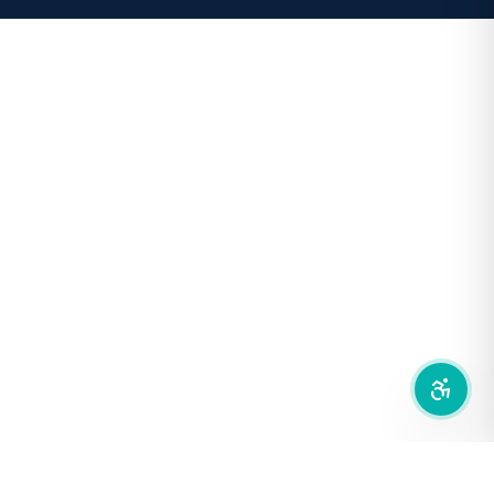
คอนทราสต์สูง
โหมดขาวดำ
ฟอนต์อ่านง่าย
เน้นลิงก์
เน้นกรอบ Focus
ซ่อนรูปภาพ
ลดการเคลื่อนไหว