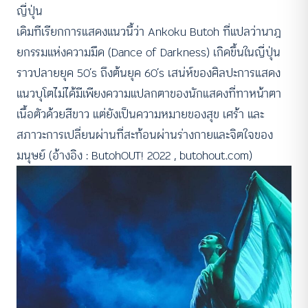
ญี่ปุ่น
เดิมทีเรียกการแสดงแนวนี้ว่า Ankoku Butoh ที่แปลว่านาฎ
ยกรรมแห่งความมืด (Dance of Darkness) เกิดขึ้นในญี่ปุ่น
ราวปลายยุค 50’s ถึงต้นยุค 60’s เสน่ห์ของศิลปะการแสดง
แนวบุโตไม่ได้มีเพียงความแปลกตาของนักแสดงที่ทาหน้าตา
เนื้อตัวด้วยสีขาว แต่ยังเป็นความหมายของสุข เศร้า และ
สภาวะการเปลี่ยนผ่านที่สะท้อนผ่านร่างกายและจิตใจของ
มนุษย์ (อ้างอิง : ButohOUT! 2022 , butohout.com)