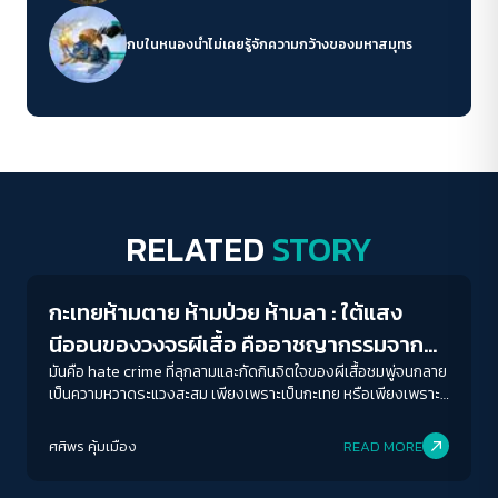
กบในหนองน้ำไม่เคยรู้จักความกว้างของมหาสมุทร
RELATED
STORY
Gender & Sexuality
กะเทยห้ามตาย ห้ามป่วย ห้ามลา : ใต้แสง
นีออนของวงจรผีเสื้อ คืออาชญากรรมจาก
ความเกลียดชัง Sex Worker
มันคือ hate crime ที่ลุกลามและกัดกินจิตใจของผีเสื้อชมพู่จนกลาย
เป็นความหวาดระแวงสะสม เพียงเพราะเป็นกะเทย หรือเพียงเพราะ
ทำงานขายบริการทางเพศ
ศศิพร คุ้มเมือง
READ MORE
Human & Society