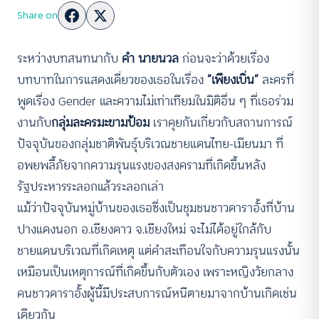
Share on
ระหว่างบทสนทนากับ
คำ นายนวล
ก่อนจะว่าด้วยเรื่อง
บทบาทในการแสดงเดี่ยวของเธอในเรื่อง
“เพียงเบิ่น”
ละครที่
พูดเรื่อง Gender และความไม่เท่าเทียมในมิติอื่น ๆ ที่เธอร่วม
งานกับ
กลุ่มละครมะขามป้อม
เราคุยกันเกี่ยวกับสถานการณ์
ปัจจุบันของกลุ่มชาติพันธุ์บริเวณชายแดนไทย-เมียนมา ที่
อพยพลี้ภัยจากความรุนแรงของสงครามที่เกิดขึ้นหลัง
รัฐประหารระลอกแล้วระลอกเล่า
แม้ว่าปัจจุบันหมู่บ้านของเธอซึ่งเป็นชุมชนชาวดาราอั้งที่บ้าน
ปางแดงนอก อ.เชียงดาว จ.เชียงใหม่ จะไม่ได้อยู่ใกล้กับ
ชายแดนบริเวณที่เกิดเหตุ แต่คำสะเทือนใจกับความรุนแรงนั้น
เหมือนเป็นเหตุการณ์ที่เกิดขึ้นกับตัวเอง เพราะหญิงวัยกลาง
คนชาวดาราอั้งผู้นี้มีประสบการณ์หนีตายมาจากบ้านเกิดเช่น
เดียวกัน