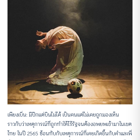
เพียงเบิ่น: มีปีกแต่บินไม่ได้ เป็นคนแต่ไม่เคยถูกมองเห็น
ราวกับว่าเหตุการณ์ที่ถูกทำให้ไร้รัฐจนต้องอพยพเข้ามาในเขต
ไทย ในปี 2565 ซ้อนทับกับเหตุการณ์ที่เคยเกิดขึ้นกับคำและพี่