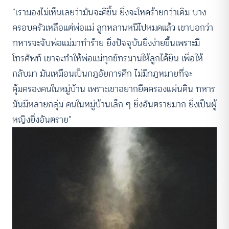
“เรามองไม่เห็นเลยว่ามันจะดีขึ้น ยิ่งจะโหดร้ายกว่าเดิม บาง
ครอบครัวเหลือแต่พ่อแม่ ลูกหลานหนีไปหมดแล้ว เขาบอกว่า
ทหารจะจับพ่อแม่มาทำร้าย ยิ่งปัจจุบันยิ่งง่ายขึ้นเพราะมี
โทรศัพท์ เขาจะทำให้พ่อแม่ทุกข์ทรมานให้ลูกได้ยิน เพื่อให้
กลับมา มันเหมือนเป็นกฎอัยการศึก ไม่มีกฎหมายที่จะ
คุ้มครองคนในหมู่บ้าน เพราะเขาอยากยึดครองแผ่นดิน ทหาร
มันมีหลายกลุ่ม คนในหมู่บ้านเล็ก ๆ ยิ่งอันตรายมาก ยิ่งเป็นผู้
หญิงยิ่งอันตราย”