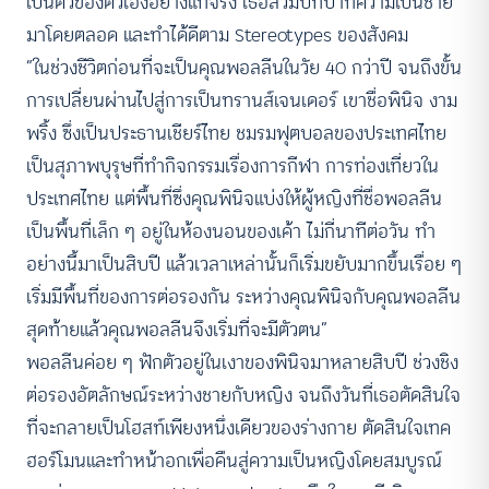
เป็นตัวของตัวเองอย่างแท้จริง เธอสวมบทบาทความเป็นชาย
มาโดยตลอด และทำได้ดีตาม Stereotypes ของสังคม
“ในช่วงชีวิตก่อนที่จะเป็นคุณพอลลีนในวัย 40 กว่าปี จนถึงขั้น
การเปลี่ยนผ่านไปสู่การเป็นทรานส์เจนเดอร์ เขาชื่อพินิจ งาม
พริ้ง ซึ่งเป็นประธานเชียร์ไทย ชมรมฟุตบอลของประเทศไทย
เป็นสุภาพบุรุษที่ทำกิจกรรมเรื่องการกีฬา การท่องเที่ยวใน
ประเทศไทย แต่พื้นที่ซึ่งคุณพินิจแบ่งให้ผู้หญิงที่ชื่อพอลลีน
เป็นพื้นที่เล็ก ๆ อยู่ในห้องนอนของเค้า ไม่กี่นาทีต่อวัน ทำ
อย่างนี้มาเป็นสิบปี แล้วเวลาเหล่านั้นก็เริ่มขยับมากขึ้นเรื่อย ๆ
เริ่มมีพื้นที่ของการต่อรองกัน ระหว่างคุณพินิจกับคุณพอลลีน
สุดท้ายแล้วคุณพอลลีนจึงเริ่มที่จะมีตัวตน”
พอลลีนค่อย ๆ ฟักตัวอยู่ในเงาของพินิจมาหลายสิบปี ช่วงชิง
ต่อรองอัตลักษณ์ระหว่างชายกับหญิง จนถึงวันที่เธอตัดสินใจ
ที่จะกลายเป็นโฮสท์เพียงหนึ่งเดียวของร่างกาย ตัดสินใจเทค
ฮอร์โมนและทำหน้าอกเพื่อคืนสู่ความเป็นหญิงโดยสมบูรณ์