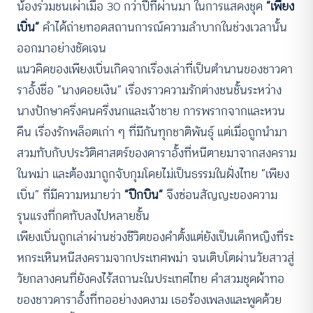
น้องร่วมชนเผ่าเมื่อ 30 กว่าปีที่ผ่านมา ในการแสดงชุด
“เพียง
เบิ่น”
คำได้ถ่ายทอดสถานการณ์ความลำบากในช่วงเวลานั้น
ออกมาอย่างชัดเจน
แนวคิดของเพียงเบิ่นเกิดจากเรื่องเล่าที่เป็นตำนานของชาวดา
ราอั้งชื่อ “นางดอยเงิน” เรื่องราวความรักต่างชนชั้นระหว่าง
นางปักษาครึ่งคนครึ่งนกและเจ้าชาย การพรากจากและหวน
คืน เรื่องรักพล็อตเก่า ๆ ที่มีกันทุกชาติพันธุ์ แต่เมื่อถูกนำมา
สวมทับกับประวัติศาสตร์ของดาราอั้งที่หนีตายมาจากสงคราม
ในพม่า และต้องมาถูกจับกุมโดยไม่เป็นธรรมในฝั่งไทย “เพียง
เบิ่น” ที่มีความหมายว่า
“ปีกบิน”
จึงซ่อนสัญญะของความ
รุนแรงที่กดทับลงไปหลายชั้น
เพียงเบิ่นถูกเล่าผ่านช่วงชีวิตของคำตั้งแต่ยังเป็นเด็กหญิงที่ระ
หกระเหินหนีสงครามจากประเทศพม่า จนเติบโตผ่านวัยสาวสู่
วัยกลางคนที่ยังคงไร้สถานะในประเทศไทย คำสวมชุดผ้าทอ
ของชาวดาราอั้งที่ทออย่างงดงาม เธอร้องเพลงและพูดด้วย