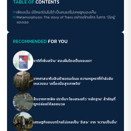
TABLE OF
CONTENTS
01
เพียงเบิ่น: มีปีกแต่บินไม่ได้ เป็นคนแต่ไม่เคยถูกมองเห็น
02
Metamorphosis: The story of Trans อย่าขอโทษใคร ในการ “มีอยู่”
ของเธอ
RECOMMENDED
FOR YOU
ชาติที่เพิ่งสร้าง ‘สองฝั่งโขงเป็นของเรา’
จากศาสนาถึงสินค้าแบรนด์เนม ความหรูหราที่กำลังล้ม
เหลวของ ‘เครื่องมือสุขภาพจิต’
สืบจากกากพิษ ปราจีนฯ โยงสระแก้ว ‘หลักฐาน’ สำคัญที่
ถูกปล่อยให้ลอยนวล
เศรษฐกิจชนบทไทยไม่เคยเป็น ‘อิสระ’ จาก ‘ความเป็นอื่น’