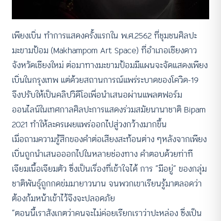
เพียงเบิ่น ทำการแสดงครั้งแรกใน พ.ศ.2562 ที่ชุมชนศิลปะ
มะขามป้อม (Makhampom Art Space) ที่อำเภอเชียงดาว
จังหวัดเชียงใหม่ ต่อมาทางมะขามป้อมมีแผนจะจัดแสดงเพียง
เบิ่นในกรุงเทพ แต่ด้วยสถานการณ์แพร่ระบาดของโควิด-19
จึงปรับให้เป็นคลิปวิดีโอเพื่อนำเสนอผ่านแพลตฟอร์ม
ออนไลน์ในเทศกาลศิลปะการแสดงร่วมสมัยนานาชาติ Bipam
2021 ทำให้ละครเผยแพร่ออกไปสู่วงกว้างมากขึ้น
เมื่อถามความรู้สึกของคำต่อเสียงสะท้อนต่าง ๆหลังจากเพียง
เบิ่นถูกนำเสนอออกไปในหลายช่องทาง คำตอบด้วยท่าที
เจียมเนื้อเจียมตัว ซึ่งเป็นเรื่องที่เข้าใจได้ การ “มีอยู่” ของกลุ่ม
ชาติพันธุ์ถูกกดข่มมายาวนาน จนพวกเขาเรียนรู้มาตลอดว่า
ต้องก้มหน้าเข้าไว้จึงจะปลอดภัย
“ตอนนี้เราสังเกตว่าคนจะไม่ค่อยเรียกเราว่าปะหล่อง ซึ่งเป็น