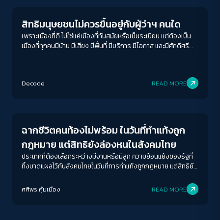
สิทธิมนุษยชนไม่ควรขึ้นอยู่กับผู้ว่าฯ คนใด
เพราะเมืองที่ดี ไม่ใช่แค่เมืองที่ทันสมัยหรือเป็นระเบียบ แต่ต้องเป็น
เมืองที่ทุกคนมีบ้าน มีเสียง มีพื้นที่ มีบริการ มีโอกาส และมีศักดิ์ศรี
อย่างเท่าเทียม
ACCESS
IBILITY
Decode
READ MORE
Human & Society
ขนาดตัวอักษร
A-
A
A+
A++
ฉากชีวิตคนท้องไม่พร้อม ในวันที่ทำแท้งถูก
ระยะห่างข้อความ
กฎหมาย แต่สิทธิยังล่องหนในสังคมไทย
ปกติ
มาก
มากที่สุด
ประเทศที่ต้องเลือกระหว่างมีงานหรือมีลูก ความย้อนแย้งของรัฐที่
ทิ้งบาดแผลไว้กับสังคมไทยในวันที่การทำแท้งถูกกฎหมาย แต่สิทธิยัง
พร่าเลือน
ปรับสีสำหรับตาบอดสี
ศศิพร คุ้มเมือง
READ MORE
ปิด
Protan
Deutan
Tritan