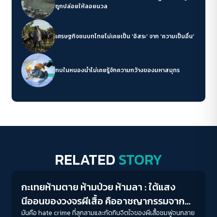
ถูกปล่อยให้ลอยนวล
เศรษฐกิจชนบทไทยไม่เคยเป็น ‘อิสระ’ จาก ‘ความเป็นอื่น’
กบในหนองน้ำไม่เคยรู้จักความกว้างของมหาสมุทร
RELATED
STORY
Gender & Sexuality
กะเทยห้ามตาย ห้ามป่วย ห้ามลา : ใต้แสง
นีออนของวงจรผีเสื้อ คืออาชญากรรมจาก
ความเกลียดชัง Sex Worker
มันคือ hate crime ที่ลุกลามและกัดกินจิตใจของผีเสื้อชมพู่จนกลาย