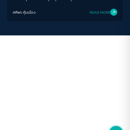
อะไร
ปรับสีสำหรับตาบอดสี
ศศิพร คุ้มเมือง
READ MORE
ปิด
Protan
Deutan
Tritan
คอนทราสต์สูง
โหมดขาวดำ
ฟอนต์อ่านง่าย
เน้นลิงก์
เน้นกรอบ Focus
ซ่อนรูปภาพ
ลดการเคลื่อนไหว