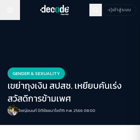
เข้าสู่ระบบ
GENDER & SEXUALITY
เขย่าถุงเงิน สปสช. เหยียบคันเร่ง
สวัสดิการข้ามเพศ
วิชญ์ช​นนท์​ ปิติ​ชัย​ธ​นา​โชติ​
15 ก.พ. 2566 08:00