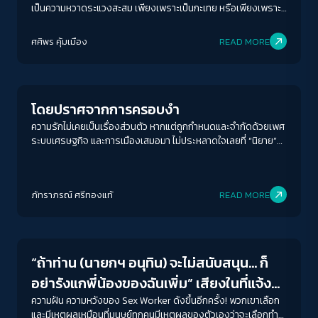
เป็นความหวาดระแวงสะสม เพียงเพราะเป็นกะเทย หรือเพียงเพราะ
ทำงานขายบริการทางเพศ
ศศิพร คุ้มเมือง
READ MORE
Gender & Sexuality
โดยปราศจากการครอบงำ
ความรักไม่เคยเป็นเรื่องส่วนตัว หากแต่ถูกกำหนดและจำกัดด้วยเพศ
ระบบเศรษฐกิจ และการเมืองเสมอมา ไม่ประหลาดใจเลยที่ “นิยาย”
จะเป็นพื้นที่ของผู้หญิงที่พอจะมีอำนาจในการพูด เขียน คิด และรู้สึก
อย่างลึกซึ้ง
ACCESS
IBILITY
ภัทราภรณ์ ศรีทองแท้
READ MORE
Gender & Sexuality
ขนาดตัวอักษร
A-
A
A+
A++
“ถ้าท่าน (นายกฯ อนุทิน) จะไม่สนับสนุน… ก็
ระยะห่างข้อความ
อย่ารังแกพี่น้องของฉันเพิ่ม” เสียงในที่แจ้ง
ปกติ
มาก
มากที่สุด
ของ Sex Worker
ความฝัน ความหวังของ Sex Worker ดังขึ้นอีกครั้ง! พวกเขาเลือก
และมีเหตุผลเหมือนที่มนุษย์ทุกคนมีเหตุผลของตัวเองว่าจะเลือกทำ