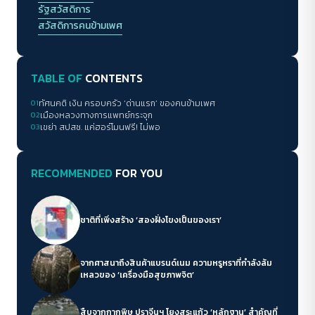
รัฐสวัสดิการ
สวัสดิการคนข้ามเพศ
TABLE OF
CONTENTS
01
ทัศนคติ เงิน ครอบครัว ‘ด่านแรก’ ของคนข้ามเพศ
02
เมืองหลวงทางการแพทย์กระจุก
03
เขย่า สปสช. แค่ฮอร์โมนฟรี! ไม่พอ
RECOMMENDED
FOR YOU
ชาติที่เพิ่งสร้าง ‘สองฝั่งโขงเป็นของเรา’
จากศาสนาถึงสินค้าแบรนด์เนม ความหรูหราที่กำลังล้ม
เหลวของ ‘เครื่องมือสุขภาพจิต’
สืบจากกากพิษ ปราจีนฯ โยงสระแก้ว ‘หลักฐาน’ สำคัญที่