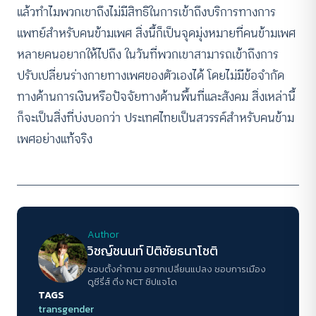
แล้วทำไมพวกเขาถึงไม่มีสิทธิในการเข้าถึงบริการทางการ
แพทย์สำหรับคนข้ามเพศ สิ่งนี้ก็เป็นจุดมุ่งหมายที่คนข้ามเพศ
หลายคนอยากให้ไปถึง ในวันที่พวกเขาสามารถเข้าถึงการ
ปรับเปลี่ยนร่างกายทางเพศของตัวเองได้ โดยไม่มีข้อจำกัด
ทางด้านการเงินหรือปัจจัยทางด้านพื้นที่และสังคม สิ่งเหล่านี้
ก็จะเป็นสิ่งที่บ่งบอกว่า ประเทศไทยเป็นสวรรค์สำหรับคนข้าม
เพศอย่างแท้จริง
Author
วิชญ์ช​นนท์​ ปิติ​ชัย​ธ​นา​โชติ​
ชอบตั้งคำถาม​ อยากเปลี่ยนแปลง​ ชอบการเมือง​
ดูซี​รี่ส์​ ติ่ง NCT ชิปแจโด​
TAGS
transgender