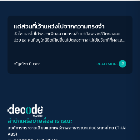
Life Matters
ขนาดตัวอักษร
A-
A
A+
A++
แด่ส่วนที่เว้าแหว่งไปจากความทรงจำ
ระยะห่างข้อความ
อัลไซเมอร์ไม่ได้พรากเพียงความทรงจำ แต่ยังพรากชีวิตของคน
ป่วย และคนที่อยู่ใกล้ชิดให้เปลี่ยนไปตลอดกาล ไม่ใช่ในวินาทีที่ผลแส
ปกติ
มาก
มากที่สุด
กนสมองชี้ให้เห็นรอยโรค ไม่ใช่การบรรยายอาการของแพทย์ผู้
ตรวจ แต่เป็นสิ่งที่ต้องเตรียมใจยอมรับว่า สิ่งที่เคยเกิดขึ้น กำลังเกิด
ปรับสีสำหรับตาบอดสี
ขึ้น จะค่อย ๆ กลายเปลี่ยนเป็น “สิ่งที่ไม่เคยเกิดขึ้น’ สำหรับผู้ป่วยอัล
ณัฐณิชา มีนาภา
READ MORE
ไซเมอร์ ที่เพียงขอให้จดจำเรื่องหนึ่ง ก็ต่อรองกับโรคนี้ไม่ได้ทั้งนั้น
ปิด
Protan
Deutan
Tritan
คอนทราสต์สูง
โหมดขาวดำ
ฟอนต์อ่านง่าย
สำนักเครือข่ายสื่อสาธารณะ
องค์การกระจายเสียงและแพร่ภาพสาธารณะแห่งประเทศไทย (THAI
เน้นลิงก์
PBS)