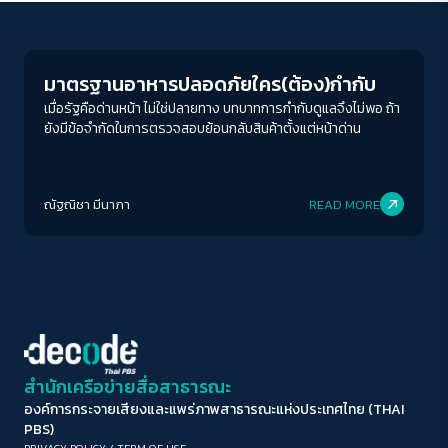
Human & Society
ขนาดตัวอักษร
A-
A
A+
A++
มาตรฐานอาหารปลอดภัยใคร(ต้อง)กำกับ
ระยะห่างข้อความ
เมื่อรัฐคือด่านหน้า ไม่ใช่ปลายทาง บทบาทการกำกับดูแลจึงไม่พอ ถ้า
ยังมีข้อจำกัดในการตรวจสอบย้อนกลับสินค้าตั้งแต่หน้าด่าน
ปกติ
มาก
มากที่สุด
ปรับสีสำหรับตาบอดสี
ณัฐณิชา มีนาภา
READ MORE
ปิด
Protan
Deutan
Tritan
คอนทราสต์สูง
โหมดขาวดำ
ฟอนต์อ่านง่าย
สำนักเครือข่ายสื่อสาธารณะ
องค์การกระจายเสียงและแพร่ภาพสาธารณะแห่งประเทศไทย (THAI
เน้นลิงก์
PBS)