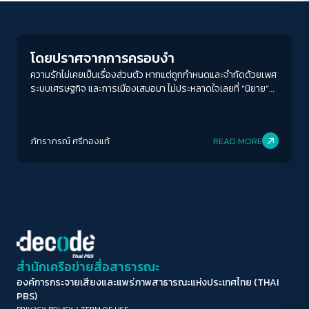
Gender & Sexuality
ขนาดตัวอักษร
A-
A
A+
A++
โดยปราศจากการครอบงำ
ระยะห่างข้อความ
ความรักไม่เคยเป็นเรื่องส่วนตัว หากแต่ถูกกำหนดและจำกัดด้วยเพศ
ระบบเศรษฐกิจ และการเมืองเสมอมา ไม่ประหลาดใจเลยที่ “นิยาย”
ปกติ
มาก
มากที่สุด
จะเป็นพื้นที่ของผู้หญิงที่พอจะมีอำนาจในการพูด เขียน คิด และรู้สึก
อย่างลึกซึ้ง
ปรับสีสำหรับตาบอดสี
ภัทราภรณ์ ศรีทองแท้
READ MORE
ปิด
Protan
Deutan
Tritan
คอนทราสต์สูง
โหมดขาวดำ
ฟอนต์อ่านง่าย
สำนักเครือข่ายสื่อสาธารณะ
องค์การกระจายเสียงและแพร่ภาพสาธารณะแห่งประเทศไทย (THAI
เน้นลิงก์
PBS)