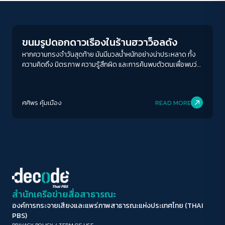
Play Read
ขนาดตัวอักษร
A-
A
A+
A++
ขนมรูปดอกดาวเรืองในร้านฮวาว็อลดัง
ระยะห่างข้อความ
หากความทรงจำวันสุดท้าย มันมีมวลน้ำหนักอย่างน่าประหลาด ทั้ง
ความคิดถึง มิตรภาพ ความรู้สึกผิด และการค้นพบตัวตนเพื่อพบว่า
ปกติ
มาก
มากที่สุด
เราจะพบกันอีก...
ปรับสีสำหรับตาบอดสี
ศศิพร คุ้มเมือง
READ MORE
ปิด
Protan
Deutan
Tritan
คอนทราสต์สูง
โหมดขาวดำ
ฟอนต์อ่านง่าย
สำนักเครือข่ายสื่อสาธารณะ
องค์การกระจายเสียงและแพร่ภาพสาธารณะแห่งประเทศไทย (THAI
เน้นลิงก์
PBS)