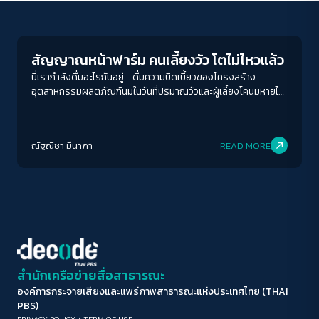
Economy
ขนาดตัวอักษร
A-
A
A+
A++
สัญญาณหน้าฟาร์ม คนเลี้ยงวัว โตไม่ไหวแล้ว
ระยะห่างข้อความ
นี่เรากำลังดื่มอะไรกันอยู่... ดื่มความบิดเบี้ยวของโครงสร้าง
อุตสาหกรรมผลิตภัณฑ์นมในวันที่ปริมาณวัวและผู้เลี้ยงโคนมหายไป
ปกติ
มาก
มากที่สุด
จากระบบ นี่จึงไม่ใช่เรื่องของ "ราคา" แต่คือการบอนไซอุตสาหกรรม
นมไทยให้ล้มทั้งระบบ
ปรับสีสำหรับตาบอดสี
ณัฐณิชา มีนาภา
READ MORE
ปิด
Protan
Deutan
Tritan
คอนทราสต์สูง
โหมดขาวดำ
ฟอนต์อ่านง่าย
สำนักเครือข่ายสื่อสาธารณะ
องค์การกระจายเสียงและแพร่ภาพสาธารณะแห่งประเทศไทย (THAI
เน้นลิงก์
PBS)