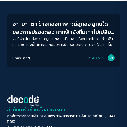
Crack Politics
ขนาดตัวอักษร
A-
A
A+
A++
อา-บา-ตา ข้างหลังภาพหะยีสุหลง สู่หนใด
ระยะห่างข้อความ
ของการปรองดอง หากฟ้ายังทึมเทาไม่เปลี่ยน
ปกติ
มาก
มากที่สุด
สี
72 ปีผ่านไปหลังการสูญหายของหะยีสุหลง สังคมไทยไม่อาจก้าวพ้น
ความขัดแย้งนี้ได้ทางออกของการปรองดองในชายแดนใต้อาจเริ่ม
ต้นที่นี่ ที่ซึ่งรัฐไทยจะยอมรับความหลากหลาย และอัตลักษณ์ของ
ปรับสีสำหรับตาบอดสี
ผู้คนในฐานะมนุษย์ไม่ใช่ภัยคุกคามของรัฐ
นทธร เกตุชู
READ MORE
ปิด
Protan
Deutan
Tritan
คอนทราสต์สูง
โหมดขาวดำ
ฟอนต์อ่านง่าย
สำนักเครือข่ายสื่อสาธารณะ
องค์การกระจายเสียงและแพร่ภาพสาธารณะแห่งประเทศไทย (THAI
เน้นลิงก์
PBS)