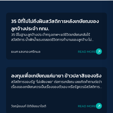
Inequality
35 ปีที่ไปไม่ถึงฝันสวัสดิการหลังเกษียณของ
ลูกจ้างประจำ กทม.
35 ปีในฐานะลูกจ้างประจำกรุงเทพฯ แต่ชีวิตเกษียณกลับไร้
สวัสดิการ น้ำพักน้ำแรงตลอดชีวิตการทำงานของลูกจ้าง ไม่
สามารถแลกเป็นสวัสดิการในบั้นปลายชีวิตได้เลยหรือ?
ACCESS
IBILITY
ธเนศ แสงทองศรีกมล
READ MORE
Economy
ขนาดตัวอักษร
A-
A
A+
A++
ลงทุนเพื่อเกษียณแค่มายา ข้าวปลาสิของจริง
ระยะห่างข้อความ
สวัสดิการของรัฐ “ไม่เพียงพอ” ต่อการเกษียณ เลยเกิดคำถามต่อว่า
เรื่องของเกษียณควรเป็นเรื่องของตัวเอง หรือรัฐควรมีสวัสดิการที่
ปกติ
มาก
มากที่สุด
รองรับอย่างเท่าเทียม
ปรับสีสำหรับตาบอดสี
วิชญ์ช​นนท์​ ปิติ​ชัย​ธ​นา​โชติ​
READ MORE
ปิด
Protan
Deutan
Tritan