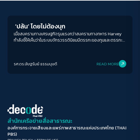
Columnist
ขนาดตัวอักษร
A-
A
A+
A++
‘ปล้น’ โดยไม่ต้องบุก
ระยะห่างข้อความ
เมื่อสงครามทางเศรษฐกิจรุนแรงกว่าสงครามทางทหาร Harvey
กำลังชี้ให้เห็นว่าในระบบจักรวรรดินิยมมีตรรกะของทุนและตรรกะ
ปกติ
มาก
มากที่สุด
ของอาณาเขตที่ทำงานพร้อมกัน บางขณะก็ขัดแย้งกัน
ปรับสีสำหรับตาบอดสี
รศ.ดร.ษัษฐรัมย์ ธรรมบุษดี
READ MORE
ปิด
Protan
Deutan
Tritan
คอนทราสต์สูง
โหมดขาวดำ
ฟอนต์อ่านง่าย
สำนักเครือข่ายสื่อสาธารณะ
องค์การกระจายเสียงและแพร่ภาพสาธารณะแห่งประเทศไทย (THAI
เน้นลิงก์
PBS)