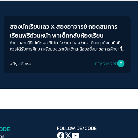
ระยะห่างข้อความ
Education
ปกติ
มาก
มากที่สุด
สองนักเรียนเลว X สองอาจารย์ ถอดสมการ
ปรับสีสำหรับตาบอดสี
เรียนฟรีถ้วนหน้า พาเด็กกลับห้องเรียน
ปิด
Protan
Deutan
Tritan
ทำมาหลายวิธีไม่เกิดผล ก็ไม่แน่ใจว่าเขามองว่าเราเป็นมนุษย์คนหนึ่งที่
ควรได้รับการศึกษา หรือมองเราเป็นเด็กเหลือขอซึ่งมาขอการศึกษาที่
คอนทราสต์สูง
ดีจากเขา
อติรุจ ดือเระ
READ MORE
โหมดขาวดำ
ฟอนต์อ่านง่าย
เน้นลิงก์
เน้นกรอบ Focus
CODE
FOLLOW DE/CODE
ซ่อนรูปภาพ
ใคร