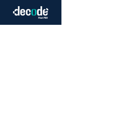
Futurism
Journalism
Crack 
Education
Peace
Sustainability
Workers/Economy
Human Rights