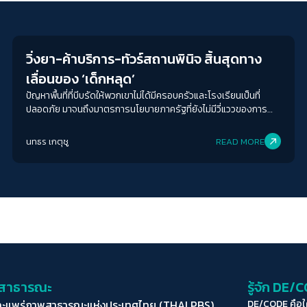
Education
วิ่งยา-ค้าบริการ-ทัวร์สถานพินิจ สิ้นสุดทาง
เลื่อนของ ‘เด็กหลุด’
ปัญหาพื้นที่ที่บีบรัดให้พวกเขาไม่ได้มีครอบครัวและโรงเรียนเป็นที่
ปลอดภัย มาจนถึงมาตรการนโยบายภาครัฐที่ยังไม่มีวี่แววของการ
รองรับพวกเขา จากชานชาลาบ้านเกิดมาถึงหัวลำโพง นี่คือการเดิน
ทางมาสุดขอบของเด็กที่ระบบตกสำรวจหลายคนได้มาถึง และยังไม่มี
นทธร เกตุชู
READ MORE
กริ่งดังให้พวกเขากลับเข้าห้องเรียนสักที
่อสาธารณะ
รู้จัก DE/
ละแพร่ภาพสาธารณะแห่งประเทศไทย (THAI PBS)
DE/CODE คือ