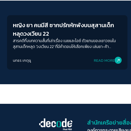
Education
หญิง ยา คนมีสี ซากปรักหักพังบนสุสานเด็ก
หลุดวงเวียน 22
สารคดีกึ่งบทความสั้นที่เล่าเรื่อง เนยและไอซ์ ตัวแทนของเยาวชนใน
สุสานเด็กหลุด 'วงเวียน 22' ที่มีคำตอบให้เลือกเพียง เล่นยา-ค้า
บริการ-ทัวร์สถานพินิจ รวมถึงอิทธิพลของคนมีสีในทุนสีเทา ฉกฉวย
และขูดรีด
นทธร เกตุชู
READ MORE
สำนักเครือข่ายสื
องค์การกระจายเสียงแ