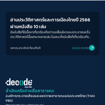
Columnist
ขนาดตัวอักษร
A-
A
A+
A++
อ่านประวัติศาสตร์และการเมืองไทยปี 2566
ระยะห่างข้อความ
ผ่านหนังสือ 10 เล่ม
ปกติ
มาก
มากที่สุด
มีหนังสือที่มีเนื้อหาเกี่ยวข้องกับการเคลื่อนไหวของประชาชนครั้ง
ประวัติศาสตร์นี้ออกมาหลายเล่ม ในขณะที่หนังสือที่เกี่ยวข้องกับ
บทบาทของกองทัพ และประวัติศาสตร์สยามช่วงรอยต่อของการ
ปรับสีสำหรับตาบอดสี
เปลี่ยนผ่านจากรัฐสมัยเก่าสู่รัฐชาติและความทันสมัยก็ถือเป็นธีมที่
รศ.ดร.ประจักษ์ ก้องกีรติ
READ MORE
ปิด
Protan
Deutan
Tritan
โดดเด่นของวงการหนังสือประวัติศาสตร์สังคมการเมืองในปีนี้
คอนทราสต์สูง
โหมดขาวดำ
ฟอนต์อ่านง่าย
สำนักเครือข่ายสื่อสาธารณะ
องค์การกระจายเสียงและแพร่ภาพสาธารณะแห่งประเทศไทย (THAI
เน้นลิงก์
PBS)