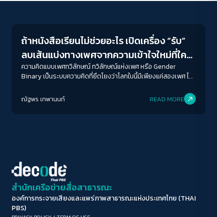
Education
ขนาดตัวอักษร
A-
A
A+
A++
ถ้าหนังสือเรียนไม่ช่วยอะไร เปิดเครื่อง “รับ”
ระยะห่างข้อความ
ลบเส้นแบ่งทางเพศจากความเข้าใจใหม่ที่ใคร
ปกติ
มาก
มากที่สุด
ก็คุ้นเคย
ความคิดแบบเพศทวิลักษณ์ ทวิลักษณ์แห่งเพศ หรือ Gender
Binary เป็นระบบความคิดที่ยึดโยงว่าโลกใบนี้มีเพียงแค่สองเพศ ไม่
หญิงก็ชาย ไม่ชายก็หญิง เป็นเพียงขั้วตรงข้ามสองขั้วที่มีความแตก
ปรับสีสำหรับตาบอดสี
ต่างอย่างชัดเจน ไม่ว่าจะเป็นบทบาท ความสัมพันธ์ ความสามารถ
ณัฐพร เทพานนท์
READ MORE
ปิด
Protan
Deutan
Tritan
งานอดิเรก และประเด็นยิบย่อยอันเป็นกรอบครอบชีวิตทุกคนโดย
อ้างว่านั่นคือสิ่งที่เหมาะสมและควรจะเป็นความคิดเหล่านั้นถูกพร่ำ
บอกไปมาจนราวกับว่าเป็นคำตอบที่ถูกต้องเพียงหนึ่งเดียวในที่สุด
คอนทราสต์สูง
โหมดขาวดำ
ฟอนต์อ่านง่าย
สำนักเครือข่ายสื่อสาธารณะ
องค์การกระจายเสียงและแพร่ภาพสาธารณะแห่งประเทศไทย (THAI
เน้นลิงก์
PBS)