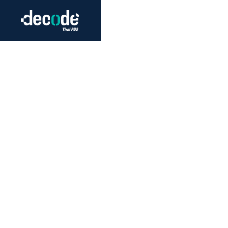
Futurism
Journalism
Crack 
Education
Peace
Sustainability
Workers/Economy
Human Rights