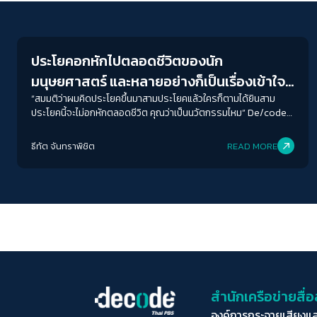
Human & Society
ประโยคอกหักไปตลอดชีวิตของนัก
มนุษยศาสตร์ และหลายอย่างก็เป็นเรื่องเข้าใจ
ผิด
“สมมติว่าผมคิดประโยคขึ้นมาสามประโยคแล้วใครก็ตามได้ยินสาม
ประโยคนี้จะไม่อกหักตลอดชีวิต คุณว่าเป็นนวัตกรรมไหม” De/code
คุยกับธีรภัทร รื่นศิริ อะไรคือความท้าทายของมนุษยศาสตร์ ที่วันนี้
กำลังถูกเข้าใจผิด
ธีทัต จันทราพิชิต
READ MORE
สำนักเครือข่ายสื
องค์การกระจายเสียงแ