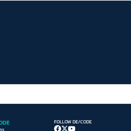
ระยะห่างข้อความ
ปกติ
มาก
มากที่สุด
ปรับสีสำหรับตาบอดสี
ปิด
Protan
Deutan
Tritan
คอนทราสต์สูง
โหมดขาวดำ
ฟอนต์อ่านง่าย
เน้นลิงก์
เน้นกรอบ Focus
CODE
FOLLOW DE/CODE
ซ่อนรูปภาพ
ใคร