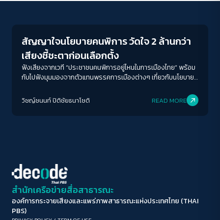
Crack Politics
ขนาดตัวอักษร
A-
A
A+
A++
สัญญาใจนโยบายคนพิการ วัดใจ 2 ล้านกว่า
ระยะห่างข้อความ
เสียงชี้ชะตาก่อนเลือกตั้ง
ปกติ
มาก
มากที่สุด
ฟังเสียงจากเวที “ประชาชนคนพิการอยู่ไหนในการเมืองไทย” พร้อม
กับไปฟังมุมมองจากตัวแทนพรรคการเมืองต่างๆ เกี่ยวกับนโยบาย
สำหรับคนพิการ และตอบข้อสงสัยว่า ตกลงแล้วคนพิการอยู่ตรง
ปรับสีสำหรับตาบอดสี
ไหนในนโยบายและมุมมองของรัฐ
วิชญ์ช​นนท์​ ปิติ​ชัย​ธ​นา​โชติ​
READ MORE
ปิด
Protan
Deutan
Tritan
คอนทราสต์สูง
โหมดขาวดำ
ฟอนต์อ่านง่าย
สำนักเครือข่ายสื่อสาธารณะ
องค์การกระจายเสียงและแพร่ภาพสาธารณะแห่งประเทศไทย (THAI
เน้นลิงก์
PBS)