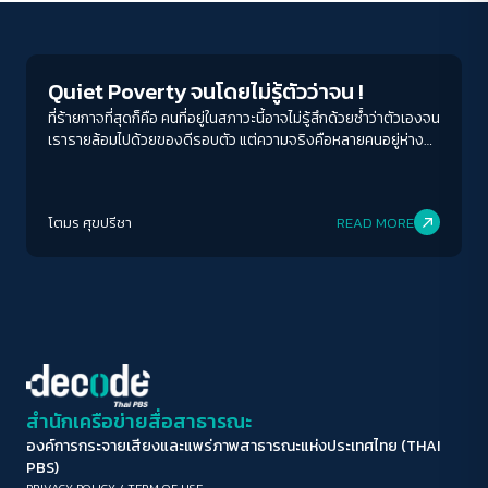
Economy
ขนาดตัวอักษร
A-
A
A+
A++
Quiet Poverty จนโดยไม่รู้ตัวว่าจน !
ระยะห่างข้อความ
ที่ร้ายกาจที่สุดก็คือ คนที่อยู่ในสภาวะนี้อาจไม่รู้สึกด้วยซ้ำว่าตัวเองจน
เรารายล้อมไปด้วยของดีรอบตัว แต่ความจริงคือหลายคนอยู่ห่าง
ปกติ
มาก
มากที่สุด
จากหายนะทางการเงินแค่เดือนหรือสองเดือนเท่านั้น ถ้าเกิดเจ็บป่วย
ว่างงาน ถ้าเกิดสิ่งไม่คาดคิด ระบบทั้งหมดในชีวิตอาจล่มสลายได้
ปรับสีสำหรับตาบอดสี
ง่าย ๆ
โตมร ศุขปรีชา
READ MORE
ปิด
Protan
Deutan
Tritan
คอนทราสต์สูง
โหมดขาวดำ
ฟอนต์อ่านง่าย
สำนักเครือข่ายสื่อสาธารณะ
องค์การกระจายเสียงและแพร่ภาพสาธารณะแห่งประเทศไทย (THAI
เน้นลิงก์
PBS)