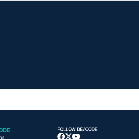
ระยะห่างข้อความ
ปกติ
มาก
มากที่สุด
ปรับสีสำหรับตาบอดสี
ปิด
Protan
Deutan
Tritan
คอนทราสต์สูง
โหมดขาวดำ
ฟอนต์อ่านง่าย
เน้นลิงก์
เน้นกรอบ Focus
CODE
FOLLOW DE/CODE
ซ่อนรูปภาพ
ใคร