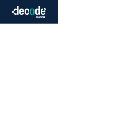
Futurism
Journalism
Crack 
Education
Peace
Sustainability
Workers/Economy
Human Rights