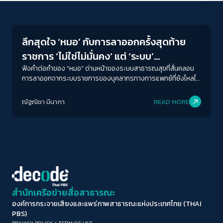
Human & Society
ขนาดตัวอักษร
A-
A
A+
A++
ลึกสุดใจ ‘หมอ’ กับการลาออกครั้งสุดท้าย
ระยะห่างข้อความ
ราชการ ‘ไม่ใช่ไม่มั่นคง’ แต่ ‘ระบบ’
ปกติ
มาก
มากที่สุด
สาธารณสุขต่างหากที่ ‘สั่นคลอน’
ฟังคำต่อคำของ "หมอ" ด่านหน้าของระบบสาธารณสุขที่สั่นคลอน
การลาออกจากระบบราชการของบุคลากรทางการแพทย์ที่ยังไหลไม่
หยุด ไม่ใช่เพราะ "ไม่มั่นคง" แต่ลึกไปกว่านั้นคือปัญหาเชิงระบบที่แท้
ปรับสีสำหรับตาบอดสี
จริงแล้วแก้ไขได้ เพียงแต่ "ต้องยอมรับว่ามีปัญหาอยู่จริง" จึงจะแก้
ณัฐณิชา มีนาภา
READ MORE
ปิด
Protan
Deutan
Tritan
ปัญหาได้ถูกจุด
คอนทราสต์สูง
โหมดขาวดำ
ฟอนต์อ่านง่าย
สำนักเครือข่ายสื่อสาธารณะ
องค์การกระจายเสียงและแพร่ภาพสาธารณะแห่งประเทศไทย (THAI
เน้นลิงก์
PBS)