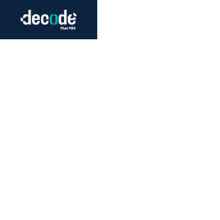
Futurism
Journalism
Crack 
Education
Peace
Sustainability
Workers/Economy
Human Rights