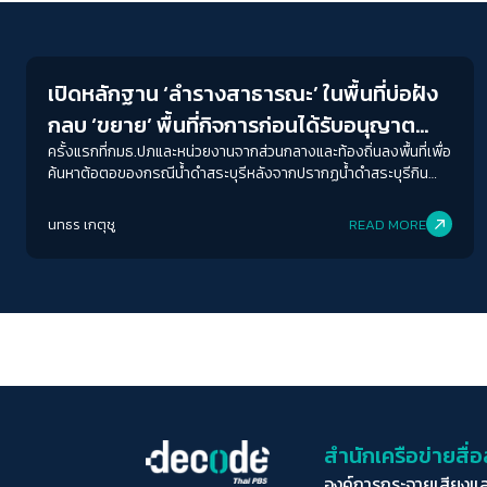
Environment
เปิดหลักฐาน ‘ลำรางสาธารณะ’ ในพื้นที่บ่อฝัง
กลบ ‘ขยาย’ พื้นที่กิจการก่อนได้รับอนุญาต
หวังจบปัญหาเรื้อรังสระบุรี
ครั้งแรกที่กมธ.ปภและหน่วยงานจากส่วนกลางและท้องถิ่นลงพื้นที่เพื่อ
ค้นหาต้อตอของกรณีน้ำดำสระบุรีหลังจากปรากฏน้ำดำสระบุรีกิน
เวลากว่า 1 เดือน มีปัญหาหนักยิ่งขึ้นในช่วง 5 ปีหลัง และเรื้อรังมานาน
กว่า 28 ปี
นทธร เกตุชู
READ MORE
สำนักเครือข่ายสื
องค์การกระจายเสียงแ