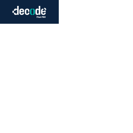
Futurism
Journalism
Crack 
Education
Peace
Sustainability
Workers/Economy
Human Rights
แหล่