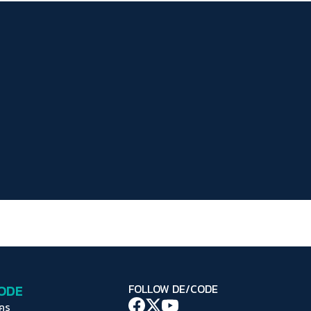
ระยะห่างข้อความ
ปกติ
มาก
มากที่สุด
ปรับสีสำหรับตาบอดสี
ปิด
Protan
Deutan
Tritan
คอนทราสต์สูง
โหมดขาวดำ
ฟอนต์อ่านง่าย
เน้นลิงก์
เน้นกรอบ Focus
CODE
FOLLOW DE/CODE
ซ่อนรูปภาพ
ใคร