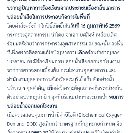
ปรากฏปัญหาการร้องเรียนจากประชาชนเรื่องกลิ่นและการ
ปล่อยน้ำเสียในการประกอบกิจการในพื้นที่
โดยคำสั่งครั้งที่ 1 ในปีนี้เกิดขึ้นใน
วันที่ 16 กุมภาพันธ์ 2569
กระทรวงอุตสาหกรรม นำโดย จ่าเอก ยศสิงห์ เหลี่ยมเลิศ
รัฐมนตรีช่วยว่าการกระทรวงอุตสาหกรรม ณ ขณะนั้น ลงพื้น
ที่เพื่อตรวจติดตามแก้ไขปัญหาความเดือดร้อนรำคาญของ
ประชาชน กรณีร้องเรียนการปล่อยน้ำเสียออกนอกโรงงาน
จากการตรวจสอบเบื้องต้น กรมโรงงานอุตสาหกรรมและ
สำนักงานอุตสาหกรรมจังหวัดสระบุรีเข้าเก็บตัวอย่างน้ำ
บริเวณ 4 จุดสำคัญ เพื่อส่งวิเคราะห์คุณภาพ ซึ่งระหว่างเก็บ
ตัวอย่างปรากฏว่า มี 1 จุดที่บริเวณปากท่อระบายน้ำ
พบการ
ปล่อยน้ำออกนอกโรงงาน
เมื่อตรวจสอบคุณภาพน้ำมีค่าบีโอดี (Biochemical Oxygen
Demand: BOD) สูงเกินกว่ามาตรฐานที่กฎหมายกำหนด จึง
สั่งการตาม
มาตรา 37
ให้โรงงานเร่งปรับปรุงแก้ไข โดยกำชับ