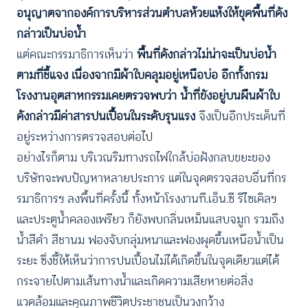
อนุญาตจากองค์การบริหารส่วนตำบลห้วยแห้งให้ขุดพื้นที่ดัง
กล่าวเป็นบ่อน้ำ
แต่คณะกรรมาธิการเห็นว่า
พื้นที่ดังกล่าวไม่น่าจะเป็นบ่อน้ำ
ตามที่ชี้แจง เนื่องจากมีผ้าใบคลุมอยู่เหนือบ่อ อีกทั้งกรม
โรงงานอุตสาหกรรมเคยตรวจพบว่า น้ำที่ขังอยู่บนผืนผ้าใบ
ดังกล่าวมีค่าสารปนเปื้อนในระดับรุนแรง
จึงเป็นอีกประเด็นที่
อยู่ระหว่างการตรวจสอบต่อไป
อย่างไรก็ตาม บริเวณริมทางรถไฟใกล้บ่อฝังกลบขยะของ
บริษัทจะพบปัญหาหลายประการ แต่ในจุดตรวจสอบอื่นที่กร
รมาธิการฯ ลงพื้นที่ครั้งนี้ ทั้งหน้าโรงงานที.เอ็น.ซี รีไซเคิลฯ
และประตูน้ำคลองเพรียว ก็ยังพบกลิ่นเหม็นแสบจมูก รวมถึง
น้ำสีดำ สีชานม ฟองจับกลุ่มหนาและฟองผุดขึ้นเหนือน้ำเป็น
ระยะ ซึ่งชี้ให้เห็นว่าการปนเปื้อนไม่ได้เกิดขึ้นในจุดเดียวแต่ได้
กระจายไปตามเส้นทางน้ำและเกิดความเสียหายต่อสิ่ง
แวดล้อมและคุณภาพชีวิตประชาชนเป็นวงกว้าง