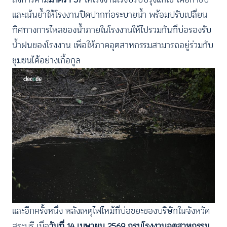
และเน้นย้ำให้โรงงานปิดปากท่อระบายน้ำ พร้อมปรับเปลี่ยน
ทิศทางการไหลของน้ำภายในโรงงานให้ไปรวมกันที่บ่อรองรับ
น้ำฝนของโรงงาน เพื่อให้ภาคอุตสาหกรรมสามารถอยู่ร่วมกับ
ชุมชนได้อย่างเกื้อกูล
และอีกครั้งหนึ่ง หลังเหตุไฟไหม้ที่บ่อขยะของบริษัทในจังหวัด
สระบุรี เมื่อ
วันที่ 14 เมษายน 2569
กรมโรงงานอุตสาหกรรม