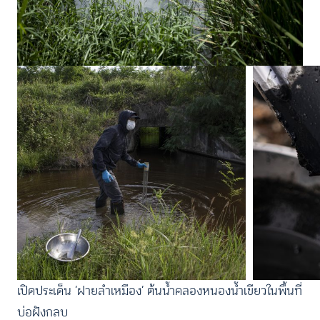
เปิดประเด็น ‘ฝายลำเหมือง’ ต้นน้ำคลองหนองน้ำเขียวในพื้นที่
บ่อฝังกลบ