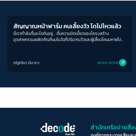
Economy
สัญญาณหน้าฟาร์ม คนเลี้ยงวัว โตไม่ไหวแล้ว
นี่เรากำลังดื่มอะไรกันอยู่... ดื่มความบิดเบี้ยวของโครงสร้าง
อุตสาหกรรมผลิตภัณฑ์นมในวันที่ปริมาณวัวและผู้เลี้ยงโคนมหายไป
จากระบบ นี่จึงไม่ใช่เรื่องของ "ราคา" แต่คือการบอนไซอุตสาหกรรม
นมไทยให้ล้มทั้งระบบ
ณัฐณิชา มีนาภา
READ MORE
สำนักเครือข่ายสื
องค์การกระจายเสียงแ