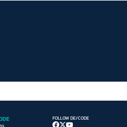
ระยะห่างข้อความ
ปกติ
มาก
มากที่สุด
ปรับสีสำหรับตาบอดสี
ปิด
Protan
Deutan
Tritan
คอนทราสต์สูง
โหมดขาวดำ
ฟอนต์อ่านง่าย
เน้นลิงก์
เน้นกรอบ Focus
CODE
FOLLOW DE/CODE
ซ่อนรูปภาพ
ใคร