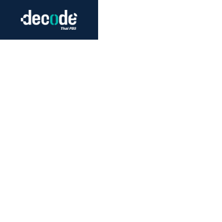
Futurism
Journalism
Crack 
Education
Peace
Sustainability
Workers/Economy
Human Rights