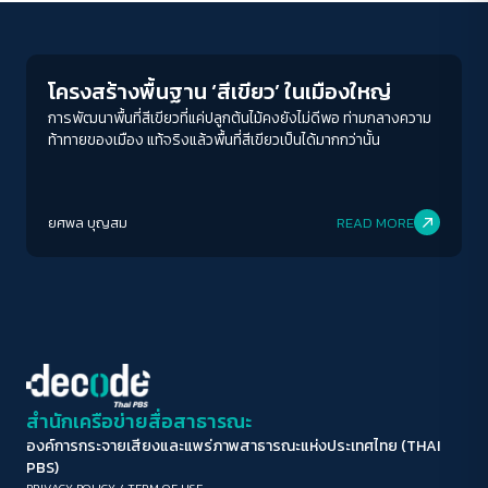
Environment
ขนาดตัวอักษร
A-
A
A+
A++
โครงสร้างพื้นฐาน ‘สีเขียว’ ในเมืองใหญ่
ระยะห่างข้อความ
การพัฒนาพื้นที่สีเขียวที่แค่ปลูกต้นไม้คงยังไม่ดีพอ ท่ามกลางความ
ท้าทายของเมือง แท้จริงแล้วพื้นที่สีเขียวเป็นได้มากกว่านั้น
ปกติ
มาก
มากที่สุด
ปรับสีสำหรับตาบอดสี
ยศพล บุญสม
READ MORE
ปิด
Protan
Deutan
Tritan
คอนทราสต์สูง
โหมดขาวดำ
ฟอนต์อ่านง่าย
สำนักเครือข่ายสื่อสาธารณะ
องค์การกระจายเสียงและแพร่ภาพสาธารณะแห่งประเทศไทย (THAI
เน้นลิงก์
PBS)