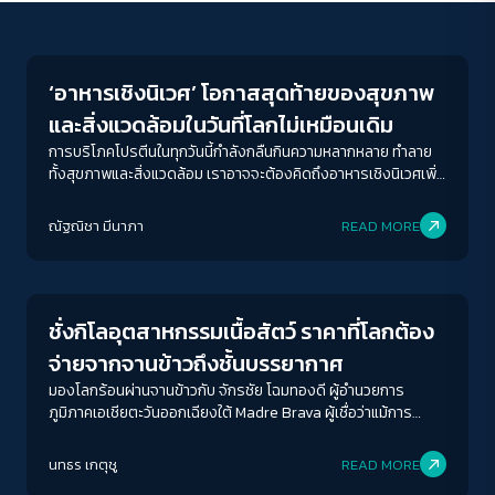
Environment
‘อาหารเชิงนิเวศ’ โอกาสสุดท้ายของสุขภาพ
และสิ่งแวดล้อมในวันที่โลกไม่เหมือนเดิม
การบริโภคโปรตีนในทุกวันนี้กำลังกลืนกินความหลากหลาย ทำลาย
ทั้งสุขภาพและสิ่งแวดล้อม เราอาจจะต้องคิดถึงอาหารเชิงนิเวศเพิ่ม
ขึ้นในวันที่โลกรวนและพลิกผัน
ACCESS
IBILITY
ณัฐณิชา มีนาภา
READ MORE
Environment
ขนาดตัวอักษร
A-
A
A+
A++
ชั่งกิโลอุตสาหกรรมเนื้อสัตว์ ราคาที่โลกต้อง
ระยะห่างข้อความ
จ่ายจากจานข้าวถึงชั้นบรรยากาศ
ปกติ
มาก
มากที่สุด
มองโลกร้อนผ่านจานข้าวกับ จักรชัย โฉมทองดี ผู้อำนวยการ
ภูมิภาคเอเชียตะวันออกเฉียงใต้ Madre Brava ผู้เชื่อว่าแม้การ
บริโภคเนื้อสัตว์จะเป็นสาเหตุของโลกร้อน แต่ไม่ใช่เรื่องจำเป็นที่เรา
ปรับสีสำหรับตาบอดสี
ทุกคนจำเป็นจะต้องเลิกทานเนื้อสัตว์ เมื่อตัวการโลกร้อนที่แท้จริงคือ
นทธร เกตุชู
READ MORE
ปิด
Protan
Deutan
Tritan
อุตสาหกรรมเนื้อสัตว์ขนาดใหญ่ ที่อัตราเนื้อสัตว์แลกเป็นโปรตีนนั้น