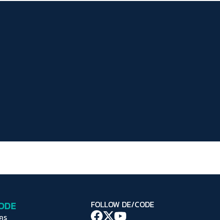
ระยะห่างข้อความ
ปกติ
มาก
มากที่สุด
ปรับสีสำหรับตาบอดสี
ปิด
Protan
Deutan
Tritan
คอนทราสต์สูง
โหมดขาวดำ
ฟอนต์อ่านง่าย
เน้นลิงก์
เน้นกรอบ Focus
CODE
FOLLOW DE/CODE
ซ่อนรูปภาพ
ใคร