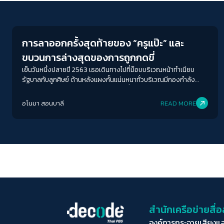
Education
การลาออกครั้งสุดท้ายของ “ครูแป๊ะ” และ
ขบวนการล่างสุดของการถูกกดขี่
เย็นวันหนึ่งปลายปี 2563 เธอเดินทางไปที่ม็อบบริเวณหน้าทำเนียบ
รัฐบาลกับลูกศิษย์ ด้านหลังแผงกั้นแน่นหนาทั่วบริเวณมีกองกำลัง
ทหารตรึงกำลังอยู่ทุกจุด ฝูงชนที่คลาคล่ำเต็มถนนมุ่งหน้าไปอย่างช้าๆ
แต่แน่วแน่ บ้างมากันเป็นกลุ่มเล็กๆ บ้างมาตามลำพัง
อโนมา สอนบาลี
READ MORE
สำนักเครือข่ายสื
องค์การกระจายเสียงแ