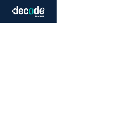
Futurism
Journalism
Crack 
Education
Peace
Sustainability
Workers/Economy
Human Rights