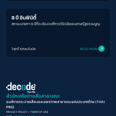
ขนาดตัวอักษร
A-
A
A+
A++
8 ปี อินฟินิตี้
ระยะห่างข้อความ
สถานะนายกฯ 8 ปีที่จะต้องจบที่การวินิจฉัยของศาลรัฐธรรมนูญ
ปกติ
มาก
มากที่สุด
ปรับสีสำหรับตาบอดสี
วิสุทธิ์ กุศลมโนมัย
READ MORE
ปิด
Protan
Deutan
Tritan
คอนทราสต์สูง
โหมดขาวดำ
ฟอนต์อ่านง่าย
สำนักเครือข่ายสื่อสาธารณะ
องค์การกระจายเสียงและแพร่ภาพสาธารณะแห่งประเทศไทย (THAI
เน้นลิงก์
PBS)
PRIVACY POLICY
/
TERM OF USE