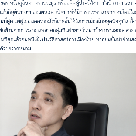
จร หรือสุจินดา คราประยูร หรืออดีตผู้นำศรีลังกา ทั้งนี้ อาจประก
ร้อยแล้วก็ยุติบทบาทของตนเอง เปิดทางให้มีการสรรหานายกฯ คนใหม่ใ
อยที่สุด
แต่ผู้เขียนคิดว่าอะไรก็เกิดขึ้นได้ในการเมืองไทยยุคปัจจุบัน ทั้
สต่อต้านจากประชาชนหลายกลุ่มที่แผ่ขยายในวงกว้าง กระแสของสาธ
วนานที่สุดแล้วคนหนึ่งในประวัติศาสตร์การเมืองไทย หากชนชั้นนำอ่า
ไปด้วยขวากหนาม