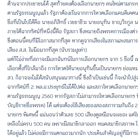
ต้านจากประชาชนได้ สุดท้ายคงต้องเลือกนายกฯ คนใหม่ตามกร
ตามรัฐธรรมนูญแล้ว รัฐภาต้องเริ่มจากการโหวตเลือกแคนดิเดตนาย
ชื่อที่เป็นไปได้คือ นายอภิสิทธิ์ เวชชาชีวะ นายอนุทิน ชาญวีรกูล น
ภายใต้ฉากทัศน์ที่หนึ่งนี้คือ รัฐสภา ซึ่งหมายถึงพรรคการเมือง
ซึ่งตอนนี้คนที่มีโอกาสมากที่สุด หากดูจากเสียงในสภาและสมกา
เสียง ส.ส. ในมือมากที่สุด (นับรวมงูเห่า)
แต่ก็ไม่ง่ายที่สภาจะมีเอกฉันทน์ในการเลือกนายกฯ จาก 5 ชื่อนี้ 
เลือกตั้งที่ใกล้มาถึง การโหวตให้นายอนุทินขึ้นเป็นนายกฯ ย่อม
สว. ก็อาจจะไม่ได้สนับสนุนแนวทางนี้ ซึ่งถ้าเป็นเช่นนี้ ก็จะนำไปสู
ฉากทัศน์ที่ 2: พล.อ.ประยุทธ์ไม่ได้ไปต่อ และสภาโหวตเลือกนา
ตามรัฐธรรมนูญ 2560 หากรัฐสภาไม่สามารถโหวตเลือกนายกฯ ที่
บัญชีรายชื่อพรรค) ได้ แต่จะต้องใช้เสียงของสองสภารวมกันถึง 2
นายกฯ พิเศษนี้ แน่นอนว่าตัวเลข 500 เสียงดูเหมือนจะเยอะ แต่ในค
เหลือไม่ครบ 500 คน เพราะมีสมาชิกลาออก หมดสมาชิกสภาพ โดนต
ได้อยู่แล้ว ไม่ค่อยมีการแตกแถวมากนัก ประเด็นสำคัญอยู่ที่ม