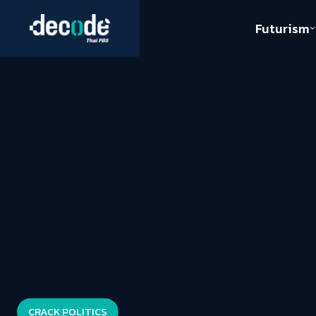
Futurism
Journalism
Crack 
Education
Peace
Sustainability
Workers/Economy
Human Rights
CRACK POLITICS