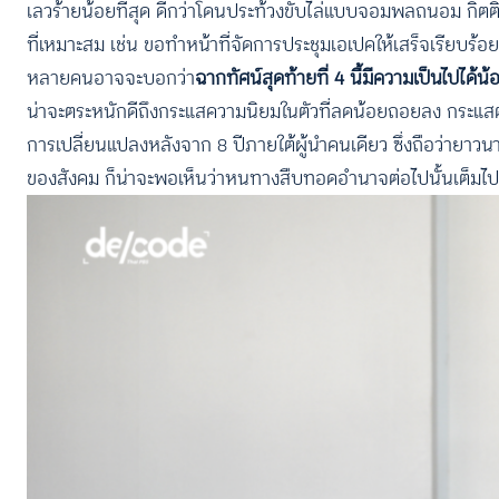
เลวร้ายน้อยที่สุด ดีกว่าโดนประท้วงขับไล่แบบจอมพลถนอม กิตติข
ที่เหมาะสม เช่น ขอทำหน้าที่จัดการประชุมเอเปคให้เสร็จเรียบ
หลายคนอาจจะบอกว่า
ฉากทัศน์สุดท้ายที่ 4 นี้มีความเป็นไปได้น้
น่าจะตระหนักดีถึงกระแสความนิยมในตัวที่ลดน้อยถอยลง กระแ
การเปลี่ยนแปลงหลังจาก 8 ปีภายใต้ผู้นำคนเดียว ซึ่งถือว่ายา
ของสังคม ก็น่าจะพอเห็นว่าหนทางสืบทอดอำนาจต่อไปนั้นเต็ม