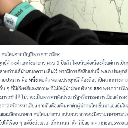
กฯ คนใหม่จากบัญชีพรรคการเมือง
ยุทธ์ดำรงตำแหน่งนายกฯ ครบ 8 ปีแล้ว โดยนับต่อเนื่องตั้งแต่การเป
ลายท่านได้นำเสนอความเห็นไว้ หากมีการตัดสินเช่นนี้ พล.อ.ประยุทธ
หลายประการ คือ
หนึ่ง
ต่อตัว พล.อ.ประยุทธ์ก็ต้องถือว่าปิดฉากทางกา
ๆ ที่มีเกียรติและสถานะ ที่ไม่ใช่ผู้นำฝ่ายบริหาร
สอง
พรรคการเมือง
ารถทำได้ ไม่ว่าจะเป็นพรรคพลังประชารัฐหรือพรรคการเมืองสำรองอื่น
ทธศาสตร์การหาเสียง รวมถึงต้องเฟ้นหาตัวผู้นำคนใหม่ขึ้นมาแข่งขันในส
ชุมและเลือกนายกฯ คนใหม่มาแทน แน่นอนว่าอาจจะมีความพยายามประว
ด้เรื่อย ๆ แต่ยิ่งถ่วงเวลาเนิ่นนานเท่าใด ก็ยิ่งขาดความชอบธรรมแ