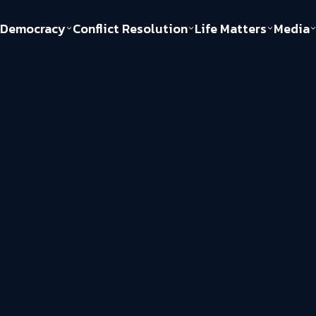
Democracy
Conflict Resolution
Life Matters
Media
Politics
Justice
Gender & Sexuality
Documentary
ful
Environment
Human & Society
Inequality
Play Read
Welfare state
Young Spirit
New World Order