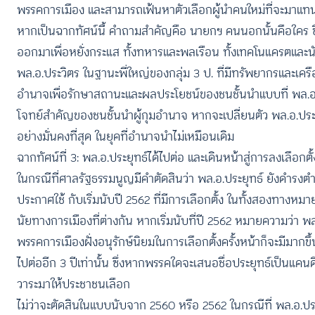
พรรคการเมือง และสามารถเฟ้นหาตัวเลือกผู้นำคนใหม่ที่จะมาแทนท
หากเป็นฉากทัศน์นี้ คำถามสำคัญคือ นายกฯ คนนอกนั้นคือใคร ซ
ออกมาเพื่อหยั่งกระแส ทั้งทหารและพลเรือน ทั้งเทคโนแครตและนัก
พล.อ.ประวิตร ในฐานะพี่ใหญ่ของกลุ่ม 3 ป. ที่มีทรัพยากรและเครื
อำนาจเพื่อรักษาสถานะและผลประโยชน์ของชนชั้นนำแบบที่ พล.อ.ป
โจทย์สำคัญของชนชั้นนำผู้กุมอำนาจ หากจะเปลี่ยนตัว พล.อ.ประ
อย่างมั่นคงที่สุด ในยุคที่อำนาจนำไม่เหมือนเดิม
ฉากทัศน์ที่ 3: พล.อ.ประยุทธ์ได้ไปต่อ และเดินหน้าสู่การลงเลือกตั้
ในกรณีที่ศาลรัฐธรรมนูญมีคำตัดสินว่า พล.อ.ประยุทธ์ ยังดำรงตำแ
ประกาศใช้ กับเริ่มนับปี 2562 ที่มีการเลือกตั้ง ในทั้งสองทางหมา
นัยทางการเมืองที่ต่างกัน หากเริ่มนับที่ปี 2562 หมายความว่า 
พรรคการเมืองฝั่งอนุรักษ์นิยมในการเลือกตั้งครั้งหน้าก็จะมีมากขึ
ไปต่ออีก 3 ปีเท่านั้น ซึ่งหากพรรคใดจะเสนอชื่อประยุทธ์เป็
วาระมาให้ประชาชนเลือก
ไม่ว่าจะตัดสินในแบบนับจาก 2560 หรือ 2562 ในกรณีที่ พล.อ.ปร