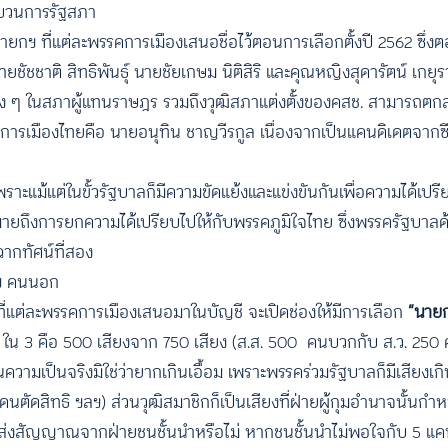
ะบวนการรัฐสภา
กฯ ที่แต่ละพรรคการเมืองเสนอชื่อไว้ตอนการเลือกตั้งปี 2562 ซึ่งตอ
ายชัชชาติ สิทธิพันธุ์ นายชัยเกษม นิติสิริ และคุณหญิงสุดารัตน์ เกยุรา
ต่าง ๆ ในสภาผู้แทนราษฎร รวมถึงวุฒิสภาแต่งตั้งของคสช. สามารถตกลงก
รการเมืองไทยคือ นายอนุทิน ชาญวีรกูล เนื่องจากเป็นแคนดิเดตจากซ
เพราะแม้แต่ในขั้วรัฐบาลก็มีความขัดแย้งและแข่งขันกันเพื่อความได้เป
หมายถึงการยกความได้เปรียบไปให้กับพรรคภูมิใจไทย ซึ่งพรรครัฐบาลด้
่ฉากทัศน์ที่สอง
ยกฯ คนนอก
แต่ละพรรคการเมืองเสนอมาในบัญชี จะเปิดช่องให้มีการเลือก
“นาย
 ใน 3 คือ 500 เสียงจาก 750 เสียง (ส.ส. 500 คนบวกกับ ส.ว. 250 คน
วามเป็นจริงมิใช่ว่ายากเกินเอื้อม เพราะพรรคร่วมรัฐบาลก็มีเสียงเกิ
ัดสิทธิ ฯลฯ) ส่วนวุฒิสมาชิกก็เป็นเสียงที่ฝ่ายผู้กุมอำนาจนั้น
ีการส่งสัญญาณจากฝ่ายชนชั้นนำหรือไม่ หากชนชั้นนำไม่พอใจกับ 5 แ