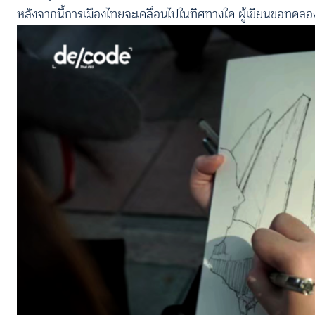
หลังจากนี้การเมืองไทยจะเคลื่อนไปในทิศทางใด ผู้เขียนขอทดล