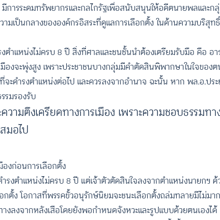
ือ มีการระดมทรัพยากรและกลไกรัฐเพื่อสนับสนุนให้อดีตนายพลและกลุ่ม
่องความเป็นกลางขององค์กรอิสระที่ดูแลการเลือกตั้ง ในด้านความบริสุทธ
รงตำแหน่งไม่ครบ 8 ปี สิ่งที่ศาลและชนชั้นนำต้องเตรียมรับมือ คือ 
เมืองจะพุ่งสูง เพราะประชาชนบางกลุ่มมีคำตัดสินพิพากษาในใจของตน
ี่จะดำรงตำแหน่งต่อไป และควรลงจากอำนาจ ฉะนั้น หาก พล.อ.ประยุ
ธรรมรองรับ
ละความตึงเครียดทางการเมือง เพราะความชอบธรรมทาง
นเสมอไป
มืองก่อนการเลือกตั้ง
ังดำรงตำแหน่งไม่ครบ 8 ปี แต่เจ้าตัวตัดสินใจลงจากตำแหน่งนายกฯ ด
ตั้ง โอกาสที่พรรคขั้วอนุรักษ์นิยมจะชนะเลือกตั้งถล่มทลายมีไม่มากน
ะหาทางลงจากหลังเสือโดยยังพอกำหนดจังหวะและรูปแบบด้วยตนเองได้ 