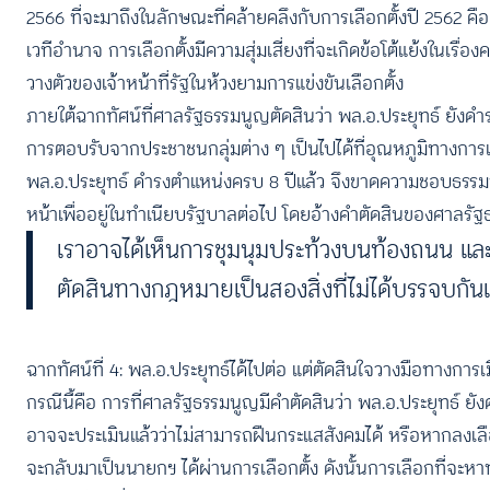
2566 ที่จะมาถึงในลักษณะที่คล้ายคลึงกับการเลือกตั้งปี 2562 ค
เวทีอำนาจ การเลือกตั้งมีความสุ่มเสี่ยงที่จะเกิดข้อโต้แย้งในเรื
วางตัวของเจ้าหน้าที่รัฐในห้วงยามการแข่งขันเลือกตั้ง
ภายใต้ฉากทัศน์ที่ศาลรัฐธรรมนูญตัดสินว่า พล.อ.ประยุทธ์ ยังดำ
การตอบรับจากประชาชนกลุ่มต่าง ๆ เป็นไปได้ที่อุณหภูมิทางการ
พล.อ.ประยุทธ์ ดำรงตำแหน่งครบ 8 ปีแล้ว จึงขาดความชอบธรรมท
หน้าเพื่ออยู่ในทำเนียบรัฐบาลต่อไป โดยอ้างคำตัดสินของศาลรัฐ
เราอาจได้เห็นการชุมนุมประท้วงบนท้องถนน แ
ตัดสินทางกฎหมายเป็นสองสิ่งที่ไม่ได้บรรจบกั
ฉากทัศน์ที่ 4: พล.อ.ประยุทธ์ได้ไปต่อ แต่ตัดสินใจวางมือทางการเ
กรณีนี้คือ การที่ศาลรัฐธรรมนูญมีคำตัดสินว่า พล.อ.ประยุทธ์ ย
อาจจะประเมินแล้วว่าไม่สามารถฝืนกระแสสังคมได้ หรือหากลงเลือก
จะกลับมาเป็นนายกฯ ได้ผ่านการเลือกตั้ง ดังนั้นการเลือกที่จ