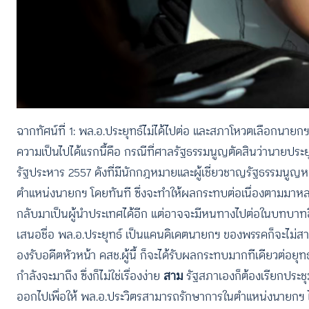
ฉากทัศน์ที่ 1: พล.อ.ประยุทธ์ไม่ได้ไปต่อ และสภาโหวตเลือกนาย
ความเป็นไปได้แรกนี้คือ กรณีที่ศาลรัฐธรรมนูญตัดสินว่านายประ
รัฐประหาร 2557 ดังที่มีนักกฎหมายและผู้เชี่ยวชาญรัฐธรรมนูญห
ตำแหน่งนายกฯ โดยทันที ซึ่งจะทำให้ผลกระทบต่อเนื่องตามมา
กลับมาเป็นผู้นำประเทศได้อีก แต่อาจจะมีหนทางไปต่อในบทบาทอื่น 
เสนอชื่อ พล.อ.ประยุทธ์ เป็นแคนดิเดตนายกฯ ของพรรคก็จะไม่สาม
องรับอดีตหัวหน้า คสช.ผู้นี้ ก็จะได้รับผลกระทบมากทีเดียวต่อยุ
กำลังจะมาถึง ซึ่งก็ไม่ใช่เรื่องง่าย
สาม
รัฐสภาเองก็ต้องเรียกประ
ออกไปเพื่อให้ พล.อ.ประวิตรสามารถรักษาการในตำแหน่งนายกฯ ไปไ