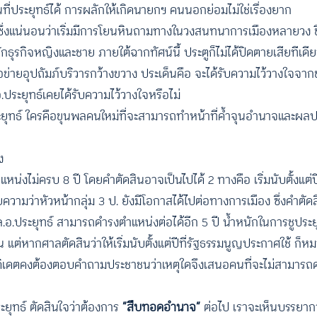
ี่ประยุทธ์ได้ การผลักให้เกิดนายกฯ คนนอกย่อมไม่ใช่เรื่องยาก
ึ่งแน่นอนว่าเริ่มมีการโยนหินถามทางในวงสนทนาการเมืองหลายวง ชื
ธุรกิจหญิงและชาย ภายใต้ฉากทัศน์นี้ ประตูก็ไม่ได้ปิดตายเสียทีเดี
อข่ายอุปถัมภ์บริวารกว้างขวาง ประเด็นคือ จะได้รับความไว้วางใจจากช
ระยุทธ์เคยได้รับความไว้วางใจหรือไม่
ยุทธ์ ใครคือขุนพลคนใหม่ที่จะสามารถทำหน้าที่ค้ำจุนอำนาจและผลปร
ง
หน่งไม่ครบ 8 ปี โดยคำตัดสินอาจเป็นไปได้ 2 ทางคือ เริ่มนับตั้งแต่
ยความว่าหัวหน้ากลุ่ม 3 ป. ยังมีโอกาสได้ไปต่อทางการเมือง ซึ่งคำตัด
พล.อ.ประยุทธ์ สามารถดำรงตำแหน่งต่อได้อีก 5 ปี น้ำหนักในการชูประ
้น แต่หากศาลตัดสินว่าให้เริ่มนับตั้งแต่ปีที่รัฐธรรมนูญประกาศใช้ ก็
นแคนดิเดตคงต้องตอบคำถามประชาชนว่าเหตุใดจึงเสนอคนที่จะไม่สามา
ะยุทธ์ ตัดสินใจว่าต้องการ
“สืบทอดอำนาจ”
ต่อไป เราจะเห็นบรรยากา