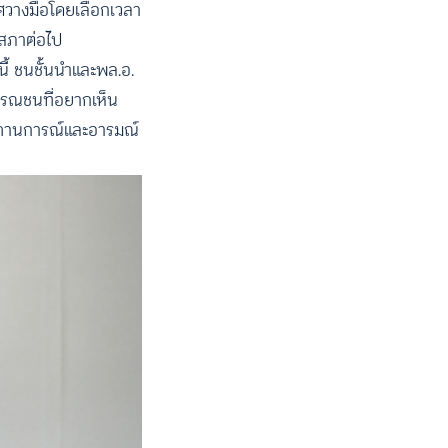
าศวางมือโดยเลือกเวลา
นสภาต่อไป
งนี้ ชนชั้นนำและพล.อ.
ารณชนที่อยากเห็น
นสถานการณ์และอารมณ์