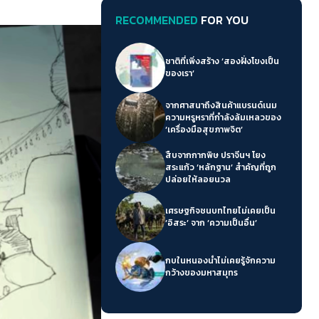
RECOMMENDED
FOR YOU
ชาติที่เพิ่งสร้าง ‘สองฝั่งโขงเป็น
ของเรา’
จากศาสนาถึงสินค้าแบรนด์เนม
ความหรูหราที่กำลังล้มเหลวของ
‘เครื่องมือสุขภาพจิต’
สืบจากกากพิษ ปราจีนฯ โยง
สระแก้ว ‘หลักฐาน’ สำคัญที่ถูก
ปล่อยให้ลอยนวล
เศรษฐกิจชนบทไทยไม่เคยเป็น
‘อิสระ’ จาก ‘ความเป็นอื่น’
กบในหนองน้ำไม่เคยรู้จักความ
กว้างของมหาสมุทร