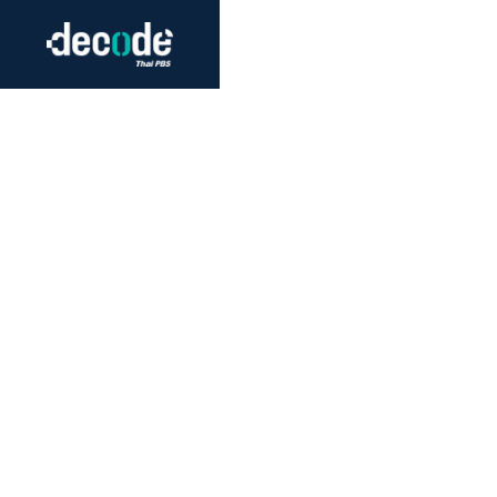
Futurism
Journalism
Crack 
Education
Peace
Sustainability
Workers/Economy
Human Rights