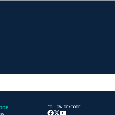
ระยะห่างข้อความ
ปกติ
มาก
มากที่สุด
ปรับสีสำหรับตาบอดสี
ปิด
Protan
Deutan
Tritan
คอนทราสต์สูง
โหมดขาวดำ
ฟอนต์อ่านง่าย
เน้นลิงก์
เน้นกรอบ Focus
CODE
FOLLOW DE/CODE
ซ่อนรูปภาพ
ใคร