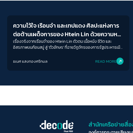
Futurism
ความไว้ใจ เรือนจำ และเทปแดง ศิลปะแห่งการ
ต่อต้านเผด็จการของ Htein Lin ด้วยความหวัง
ประชาชนเมียนมา
เรื่องจริงจากเรือนจำของ Htein Lin ตัวตน เนื้อหนัง ชีวิต และ
อิสรภาพบนก้อนสบู่ สู่ 'ตัวอักษร' ที่ฉายวัฏจักรของการรัฐประหารเมีย
นผ่านสายตาชาย(เกือบ)ชราที่ต่อต้านรัฐประหารด้วยศิลปะ
ธเนศ แสงทองศรีกมล
READ MORE
สำนักเครือข่ายสื
องค์การกระจายเสียงแ