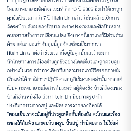
Lin ถูกรัฐบาลตั้งข้อกล่าวหาว่า ‘จัดกิจกรรมต่อต้านรัฐบาล’
โดยเขาพยายามจัดกิจกรรมรำลึก 10 ปี 8888 ซึ่งทำให้เขาถูก
คุมขังเป็นเวลากว่า 7 ปี Htein Lin กล่าวว่ามันคล้ายเป็นการ
จัดระเบียบสังคมของรัฐบาล เพราะประชาชนและศิลปินหลาย
คนอยากสร้างการเปลี่ยนแปลง ซึ่งบางครั้งเขาเองก็มีส่วนร่วม
ด้วย แต่เขามองว่าจับกุมนี้ถูกจัดเตรียมไว้มากกว่า
Htein Lin เล่าต่อว่าช่วงเวลาที่อยู่ในคุกนั้นเลวร้ายมาก
นักโทษทางการเมืองต่างถูกขังอย่างโดดเดี่ยวและถูกควบคุม
อย่างเข้มงวด ทว่าทางเดียวที่เขาสามารถเอาชีวิตรอดภายใน
เรือนจำได้ หาใช่การปฏิบัติตามกฎที่เข้มงวดเหล่านั้น หากแต่
เป็นความพยายามสื่อสารกันระหว่างผู้ต้องขัง บ้างก็ร้องเพลง
บ้างก็อ่านหนังสือ ส่วน Htein Lin นิยมวาดรูป ทำ
ประติมากรรมจากสบู่ และนิตยสารจากของที่หาได้
“ตอนเย็นเราจะนั่งอยู่ที่ประตูเหล็กกั้นห้องขัง ตะโกนและร้อง
เพลงให้กันฟัง และผมก็วาดรูป ปั้นสบู่ ทำนิตยสาร ไม่ใช่แค่