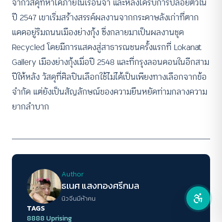
จากวัสดุที่หาได้ภายในเรือนจำ และหลังได้รับการปล่อยตัวใน
ปี 2547 เขาเริ่มสร้างสรรค์ผลงานจากกระดาษลังเก่าที่ตาก
คอนทราสต์สูง
แดดอยู่ริมถนนเมืองย่างกุ้ง ซึ่งกลายมาเป็นผลงานชุด
Recycled โดยมีการแสดงสู่สาธารณชนครั้งแรกที่ Lokanat
โหมดขาวดำ
Gallery เมืองย่างกุ้งเมื่อปี 2548 และที่กรุงลอนดอนในอีกสาม
ฟอนต์อ่านง่าย
ปีให้หลัง วัสดุที่ศิลปินเลือกใช้ไม่ได้เป็นเพียงทางเลือกจากข้อ
จำกัด แต่ยังเป็นสัญลักษณ์ของความยืนหยัดท่ามกลางความ
เน้นลิงก์
ยากลำบาก
เน้นกรอบ Focus
ซ่อนรูปภาพ
ลดการเคลื่อนไหว
Author
ธเนศ แสงทองศรีกมล
นิวจีนมีห้าคน
TAGS
8888 Uprising