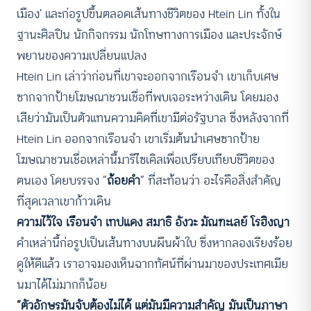
เมือง’ และก่อรูปขึ้นตลอดเส้นทางชีวิตของ Htein Lin ทั้งใน
ฐานะศิลปิน นักกิจกรรม นักโทษทางการเมือง และประจักษ์
พยานของความเปลี่ยนแปลง
Htein Lin เล่าว่าก่อนที่เขาจะออกจากเรือนจำ เขาเก็บเศษ
ซากจากป้ายโฆษณาชวนเชื่อที่พบเจอระหว่างเดิน โดยมอง
เสียว่ามันเป็นตัวแทนความคิดที่เขามีต่อรัฐบาล ซึ่งหลังจากที่
Htein Lin ออกจากเรือนจำ เขาเริ่มต้นนำเศษซากป้าย
โฆษณาชวนเชื่อเหล่านี้มารีไซเคิลเพื่อเปรียบเทียบชีวิตของ
ตนเอง โดยบรรจง “
ถ้อยคำ
” ที่สะท้อนว่า อะไรคือสิ่งสำคัญ
ที่สุดเวลาเขาก้าวเดิน
ความไว้ใจ เรือนจำ เทปแดง สมาธิ อังวะ มัณฑะเลย์ โรฮิงญา
คำเหล่านี้ก่อรูปเป็นเส้นทางบนผืนผ้าใบ ซึ่งหากลองเรียงร้อย
ดูให้ดีแล้ว เราอาจมองเห็นฉากทัศน์ที่ผ่านมาของประเทศเมีย
นมาได้ไม่มากก็น้อย
“ตัวอักษรมันจับต้องไม่ได้ แต่มันมีความสำคัญ มันเป็นภาษา