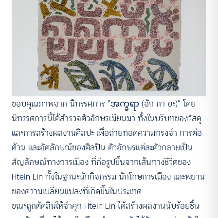
ACCESS
IBILITY
ขอบคุณภาพจาก นิทรรศการ “အက္ခရာ (อัก กา ยะ)” โดย
นิทรรศการนี้ได้สำรวจตัวอักษรเมียนมา ทั้งในบริบทของวัสดุ
ขนาดตัวอักษร
และการสร้างผลงานศิลปะ เพื่อถ่ายทอดความทรงจำ การต่อ
A-
A
A+
A++
ต้าน และอัตลักษณ์ของศิลปิน ตัวอักษรแต่ละตัวกลายเป็น
ระยะห่างข้อความ
สัญลักษณ์ทางการเมือง ที่ก่อรูปขึ้นจากเส้นทางชีวิตของ
Htein Lin ทั้งในฐานะนักกิจกรรม นักโทษการเมือง และพยาน
ปกติ
มาก
มากที่สุด
ของความเปลี่ยนแปลงที่เกิดขึ้นในประเทศ
ปรับสีสำหรับตาบอดสี
ขณะถูกตัดสินให้จำคุก Htein Lin ได้สร้างผลงานนับร้อยชิ้น
ปิด
Protan
Deutan
Tritan