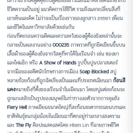
เล่าว่าเขาก็ได้พูดคุยกับผู้ต้องขังชาวเมียนมาหลายคนเกี่ยวกับ
ชีวิตความเป็นอยู่ แนวคิดการใช้ชีวิต รวมถึงแลกเปลี่ยนสิ่งที่
เขาเห็นและคิด ไม่ว่าจะเป็นเรื่องราวของลูกสาว ภรรยา เพื่อน
และชีวิตในมหาวิทยาลัยด้วยเช่นกัน
ก่อนที่ตะกอนความคิดและความหวังของผู้ต้องขังเหล่านั้นจะ
กลายเป็นผลงานอย่าง
000235
ภาพวาดที่ถูกขีดเขียนขึ้นบน
เสื้อผ้าของผู้ต้องขังจากวัสดุที่หาได้ในเรือนจำ เช่น ซองยา
และไฟแช็ก หรือ
A Show of Hands
รูปปั้นปูนปลาสเตอร์
จากมือของอดีตนักโทษทางการเมือง
Soap Blocked
สบู่
หลายร้อยก้อนที่ถูกจัดเรียงเป็นแผนที่ประเทศเมียนมา
ก้อนสี
แดง
หมายถึงที่ตั้งของเรือนจำในเมียนมา โดยสบู่แต่ละก้อนจะ
ถูกแกะสลักเป็นรูปของมนุษย์ในท่าทางงอตัวจากการคุมขัง
Fiery Hell
ภาพเขียนขนาดใหญ่ที่สะท้อนชะตากรรมชนบทและ
ชาติพันธุ์ชนกลุ่มน้อยในเมียนมาที่ตกอยู่ท่ามกลางสงคราม
และ
The Fly
ศิลปะแสดงสดโดย Htein Lin ที่ฉายภาพชีวิต