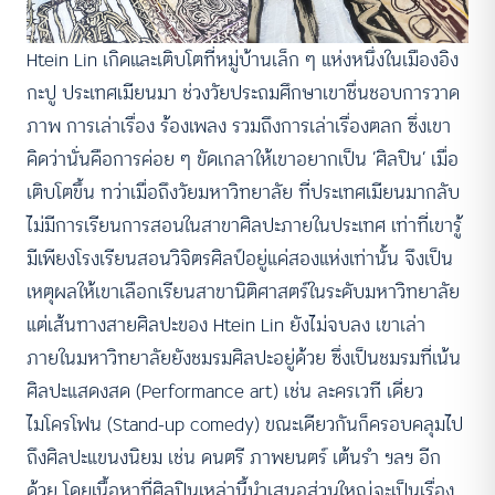
Htein Lin เกิดและเติบโตที่หมู่บ้านเล็ก ๆ แห่งหนึ่งในเมืองอิง
กะปู ประเทศเมียนมา ช่วงวัยประถมศึกษาเขาชื่นชอบการวาด
ภาพ การเล่าเรื่อง ร้องเพลง รวมถึงการเล่าเรื่องตลก ซึ่งเขา
คิดว่านั่นคือการค่อย ๆ ขัดเกลาให้เขาอยากเป็น ‘ศิลปิน’ เมื่อ
เติบโตขึ้น ทว่าเมื่อถึงวัยมหาวิทยาลัย ที่ประเทศเมียนมากลับ
ไม่มีการเรียนการสอนในสาขาศิลปะภายในประเทศ เท่าที่เขารู้
มีเพียงโรงเรียนสอนวิจิตรศิลป์อยู่แค่สองแห่งเท่านั้น จึงเป็น
เหตุผลให้เขาเลือกเรียนสาขานิติศาสตร์ในระดับมหาวิทยาลัย
แต่เส้นทางสายศิลปะของ Htein Lin ยังไม่จบลง เขาเล่า
ภายในมหาวิทยาลัยยังชมรมศิลปะอยู่ด้วย ซึ่งเป็นชมรมที่เน้น
ศิลปะแสดงสด (Performance art) เช่น ละครเวที เดี่ยว
ไมโครโฟน (Stand-up comedy) ขณะเดียวกันก็ครอบคลุมไป
ถึงศิลปะแขนงนิยม เช่น ดนตรี ภาพยนตร์ เต้นรำ ฯลฯ อีก
ด้วย โดยเนื้อหาที่ศิลปินเหล่านี้นำเสนอส่วนใหญ่จะเป็นเรื่อง