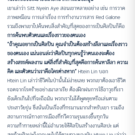
เขาเล่าว่า Sitt Nyein Aye สอนเขาหลายอย่าง เช่น การวาด
ภาพเหมือน การเล่าเรื่อง การทำงานวารสาร Red Galone
รวมถึงพาเขาไปค้นพบสิ่งสำคัญที่สุดของการเป็นศิลปินก็คือ
การค้นพบตัวตนและเรื่องราวของตนเอง
“ถ้าคุณอยากเป็นศิลปิน คุณจำเป็นต้องสร้างลีลาและเรื่องราว
ของตนเอง แน่นอนล่ะว่าศิลปินทุกคนรู้ว่าตนเองจะต้อง
สร้างสรรค์ผลงาน แต่สิ่งที่สำคัญที่สุดคือการค้นหาลีลา ความ
คิด และตัวตนว่าเราคือใครต่างหาก”
Htein Lin บอก
Htein Lin เล่าว่าชีวิตในป่านั้นไม่ง่ายเลย พวกเขาต้องเอาชีวิต
รอดจากโรคร้ายอย่างมาลาเรีย ต้องฝึกฝนการใช้อาวุธที่เรา
ยังเด็กเกินไปที่จะถือมัน พวกเราไม่ได้พูดคุยหรือเล่นตาม
ประสาวัยรุ่น ซึ่งนั่นเป็นเรื่องที่ทรมานมากสำหรับเขา รวมถึง
สถานการณ์ทางการเมืองที่ทวีความรุนแรงขึ้นทุกวัน
ความท้าทายเหล่านี้ไม่อำนวยให้ศิลปินสร้างงานศิลปะ แต่
สุดท้ายศิลปะก็งอกเงยไปได้ตามทางของมัน Htein Lin เล่าว่า