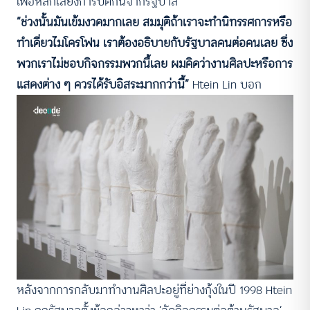
เพื่อหลีกเลี่ยงการปิดกั้นจากรัฐบาล
“ช่วงนั้นมันเข้มงวดมากเลย สมมุติถ้าเราจะทำนิทรรศการหรือ
ทำเดี่ยวไมโครโฟน เราต้องอธิบายกับรัฐบาลคนต่อคนเลย ซึ่ง
พวกเราไม่ชอบกิจกรรมพวกนี้เลย ผมคิดว่างานศิลปะหรือการ
แสดงต่าง ๆ ควรได้รับอิสระมากกว่านี้”
Htein Lin บอก
หลังจากการกลับมาทำงานศิลปะอยู่ที่ย่างกุ้งในปี 1998 Htein