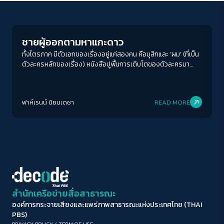
Play Read
ขนาดตัวอักษร
A-
A
A+
A++
ชายผู้ออกตามหาแกะดาว
ระยะห่างข้อความ
ทั้งไตรภาค มีตัวเอกของเรื่องอยู่แค่สองคน คือมุสิกและ ‘ผม’ (ที่เป็น
ตัวละครหลักของเรื่อง) หนังสือปูพื้นการเติบโตของตัวละครมา
ปกติ
มาก
มากที่สุด
ตั้งแต่เล่มแรกที่ทั้งสองเป็นคนวัยกลางคน กำลังทำธุรกิจสิ่งพิมพ์
และเติบโตตามช่วงวัย ไล่ล่าความฝันอย่างที่คนหนุ่มสาวในประเทศ
ปรับสีสำหรับตาบอดสี
ญี่ปุ่นเคยไล่ล่า เล่าถึงการหลุดพ้นจากยุคเกษตรกรรมที่กำลังถูกส่ง
ฟาห์เรนน์ นิยมเดชา
READ MORE
ต่อไปยังยุคอุตสาหกรรม เพื่อชีวิตที่ดีขึ้น
ปิด
Protan
Deutan
Tritan
คอนทราสต์สูง
โหมดขาวดำ
ฟอนต์อ่านง่าย
สำนักเครือข่ายสื่อสาธารณะ
องค์การกระจายเสียงและแพร่ภาพสาธารณะแห่งประเทศไทย (THAI
เน้นลิงก์
PBS)