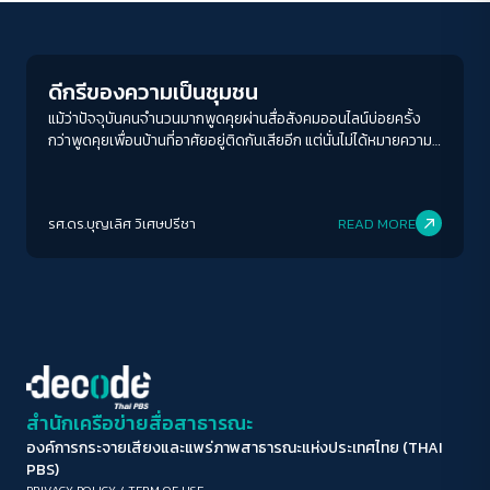
Columnist
ขนาดตัวอักษร
A-
A
A+
A++
ดีกรีของความเป็นชุมชน
ระยะห่างข้อความ
แม้ว่าปัจจุบันคนจำนวนมากพูดคุยผ่านสื่อสังคมออนไลน์บ่อยครั้ง
กว่าพูดคุยเพื่อนบ้านที่อาศัยอยู่ติดกันเสียอีก แต่นั่นไม่ได้หมายความ
ปกติ
มาก
มากที่สุด
ว่าชุมชนบนฐานของสถานที่ (place-based community) ที่ผู้คน
พบหน้าค่าตากันจริง ๆ จะหมดความหมายโดยสิ้นเชิง และหากเปรียบ
ปรับสีสำหรับตาบอดสี
เทียบกันแล้ว สถานที่ที่ผู้คนได้พบหน้ากันตัวเป็น ๆ ช่วยส่งเสริมให้เกิด
รศ.ดร.บุญเลิศ วิเศษปรีชา
READ MORE
ความเหนียวแน่นมากกว่าชุมชนไร้สถานที่ (place-less
ปิด
Protan
Deutan
Tritan
community) เช่น ชุมชนบนโลกออนไลน์
คอนทราสต์สูง
โหมดขาวดำ
ฟอนต์อ่านง่าย
สำนักเครือข่ายสื่อสาธารณะ
องค์การกระจายเสียงและแพร่ภาพสาธารณะแห่งประเทศไทย (THAI
เน้นลิงก์
PBS)