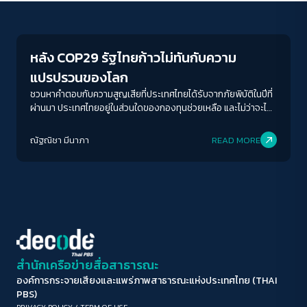
Conflict Resolution
ขนาดตัวอักษร
A-
A
A+
A++
หลัง COP29 รัฐไทยก้าวไม่ทันกับความ
ระยะห่างข้อความ
แปรปรวนของโลก
ปกติ
มาก
มากที่สุด
ชวนหาคำตอบกับความสูญเสียที่ประเทศไทยได้รับจากภัยพิบัติในปีที่
ผ่านมา ประเทศไทยอยู่ในส่วนใดของกองทุนช่วยเหลือ และไม่ว่าจะได้
รับเงินสนับสนุนด้านการเปลี่ยนแปลงทางสภาพภูมิอากาศหรือไม่ วัน
ปรับสีสำหรับตาบอดสี
นี้รัฐบาลไทยควรเร่งพัฒนาสิ่งใดเพื่อพาประเทศไปสู่ข้อตกลงทาง
ณัฐณิชา มีนาภา
READ MORE
ปิด
Protan
Deutan
Tritan
สิ่งแวดล้อมที่เกิดขึ้นจริง
คอนทราสต์สูง
โหมดขาวดำ
ฟอนต์อ่านง่าย
สำนักเครือข่ายสื่อสาธารณะ
องค์การกระจายเสียงและแพร่ภาพสาธารณะแห่งประเทศไทย (THAI
เน้นลิงก์
PBS)