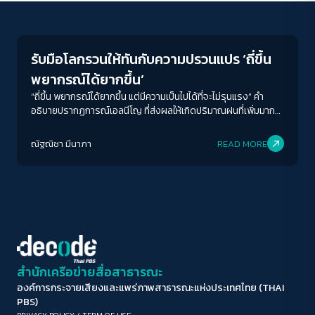
News
ขนาดตัวอักษร
A-
A
A+
A++
รับมือโลกรวนให้ทันกับความปรวนแปร ‘ถี่ขึ้น
ระยะห่างข้อความ
พยากรณ์ได้ยากขึ้น’
ปกติ
มาก
มากที่สุด
“ถี่ขึ้น พยากรณ์ได้ยากขึ้น แต่มีความเป็นไปได้ที่จะไม่รุนแรง” คำ
อธิบายปรากฏการณ์เอลนีโญ ที่ส่งผลให้เกิดปริมาณฝนที่เพิ่มมาก
ขึ้นของประเทศไทย De/code ชวนถอดประเด็นจากเสวนา เวที
ปรับสีสำหรับตาบอดสี
เสวนาเชิงนโยบาย Dialogue Forum 1 l Year 5: โลกรวนในโลก
ณัฐณิชา มีนาภา
READ MORE
ปิด
Protan
Deutan
Tritan
ร้อน: ไต้ฝุ่นยางิ Monsoons และความท้าทายด้านภูมิอากาศใน
ภูมิภาค
คอนทราสต์สูง
โหมดขาวดำ
ฟอนต์อ่านง่าย
สำนักเครือข่ายสื่อสาธารณะ
องค์การกระจายเสียงและแพร่ภาพสาธารณะแห่งประเทศไทย (THAI
เน้นลิงก์
PBS)